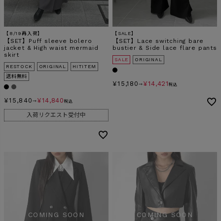
【8/19再入荷】
【SALE】
【SET】Puff sleeve bolero
【SET】Lace switching bare
jacket & High waist mermaid
bustier & Side lace flare pants
skirt
SALE
ORIGINAL
RESTOCK
ORIGINAL
HITITEM
送料無料
¥
15,180
¥
14,421
→
税込
¥
15,840
¥
14,840
→
税込
入荷リクエスト受付中