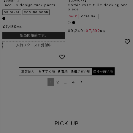
【9/6新作】
【20％OFF】
Lace up design tuck pants
Gothic rose tulle docking one
piece
ORIGINAL
COMING SOON
SALE
ORIGINAL
¥
7,480
税込
¥
9,240
¥
7,392
→
税込
販売開始前です。
入荷リクエスト受付中
並び替え
おすすめ順
新着順
価格が安い順
価格が高い順
1
2
…
4
PICK UP