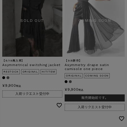
【8/19再入荷】
【9/6新作】
Asymmetrical switching jacket
Asymmetry drape satin
camisole one piece
RESTOCK
ORIGINAL
HITITEM
ORIGINAL
COMING SOON
¥
9,900
税込
¥
9,900
税込
入荷リクエスト受付中
販売開始前です。
入荷リクエスト受付中