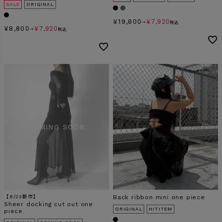
SALE
ORIGINAL
¥
19,800
¥
7,920
→
税込
¥
8,800
¥
7,920
→
税込
【8/23新作】
Back ribbon mini one piece
Sheer docking cut out one
ORIGINAL
HITITEM
piece