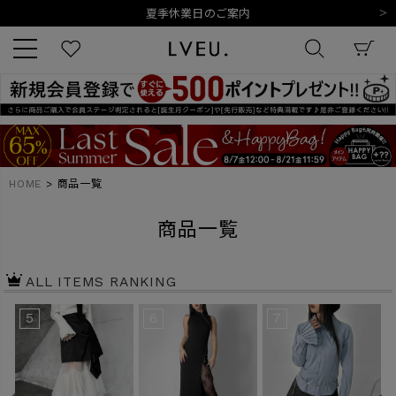
令和8年熊本地震の影響によるお荷物のお届けについて
10,000円以上ご購入で送料無料
新規会員登録でもれなく500ポイントプレゼント
夏季休業日のご案内
令和8年熊本地震の影響によるお荷物のお届けについて
キーワード
HOME
商品一覧
商品番号
商品一覧
ALL ITEMS RANKING
5
6
7
販売タイプ
新着
再入荷
SALE