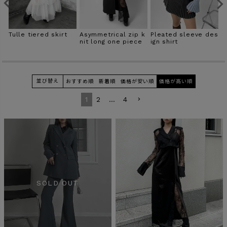
商品タイプ
p
Tulle tiered skirt
Asymmetrical zip k
Pleated sleeve des
B
ORIGINAL
HIT ITEM
nit long one piece
ign shirt
n
並び替え
おすすめ順
新着順
価格が安い順
価格が高い順
カラー
1
2
…
4
価格（税込）
〜
在庫なし商品
表示する
表示しない