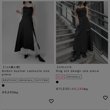
【7/29再入荷】
【20％OFF】
Button bustier camisole one
Ring slit design one piece
piece
SALE
ORIGINAL
RESTOCK
ORIGINAL
HITITEM
¥
11,550
¥
9,240
→
税込
¥
9,240
税込