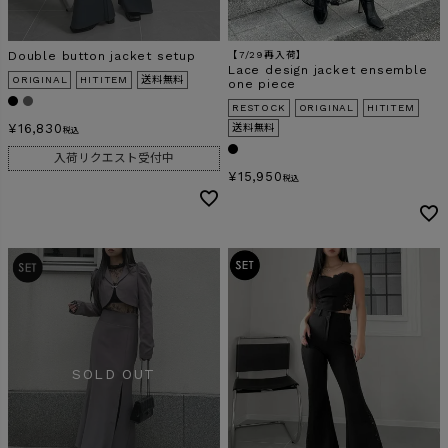
Double button jacket setup
【7/29再入荷】
検索
Lace design jacket ensemble
ORIGINAL
HITITEM
送料無料
one piece
RESTOCK
ORIGINAL
HITITEM
¥
16,830
送料無料
税込
入荷リクエスト受付中
¥
15,950
税込