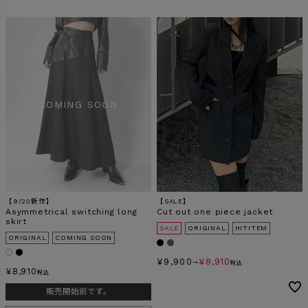
【9/20新作】
【SALE】
Asymmetrical switching long
Cut out one piece jacket
skirt
SALE
ORIGINAL
HITITEM
ORIGINAL
COMING SOON
¥
9,900
¥
8,910
→
税込
¥
8,910
税込
販売開始前です。