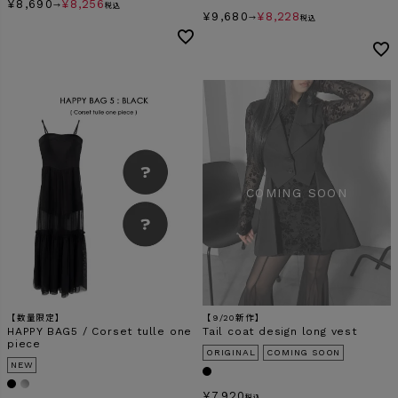
¥
8,690
¥
8,256
→
税込
¥
9,680
¥
8,228
→
税込
【数量限定】
【9/20新作】
HAPPY BAG5 / Corset tulle one
Tail coat design long vest
piece
ORIGINAL
COMING SOON
NEW
¥
7,920
税込