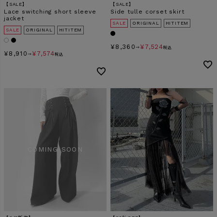
【SALE】
【SALE】
Lace switching short sleeve
Side tulle corset skirt
jacket
SALE
ORIGINAL
HITITEM
SALE
ORIGINAL
HITITEM
¥
8,360
¥
7,524
→
税込
¥
8,910
¥
7,574
→
税込