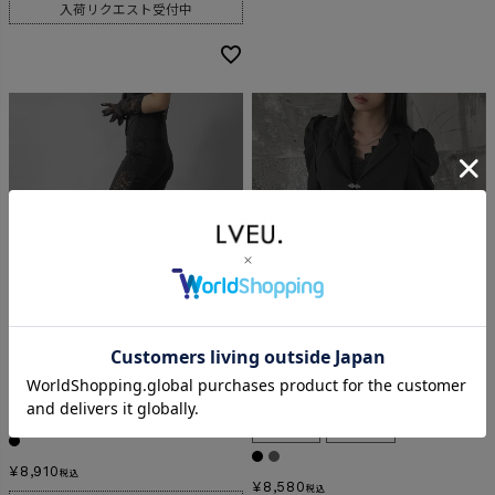
入荷リクエスト受付中
Side lace flare pants
【8/19再入荷】
Puff sleeve bolero jacket
ORIGINAL
RESTOCK
ORIGINAL
¥
8,910
税込
¥
8,580
税込