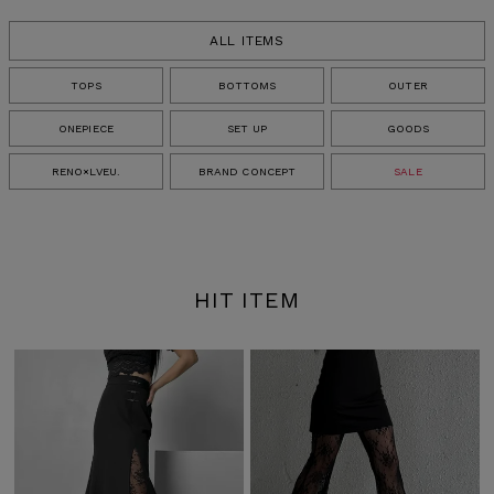
ALL ITEMS
検索
TOPS
BOTTOMS
OUTER
ONEPIECE
SET UP
GOODS
RENO×LVEU.
BRAND CONCEPT
SALE
HIT ITEM