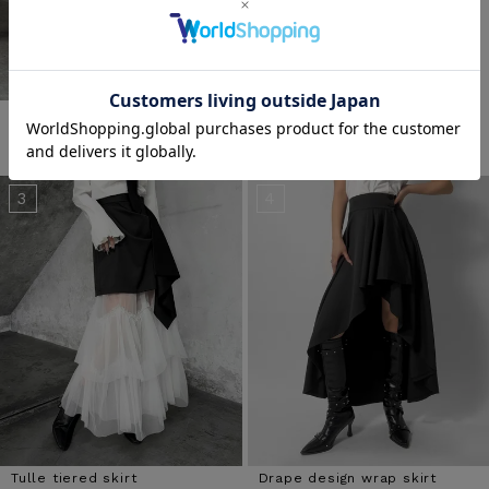
Lace flare pants
HAPPY BAG5 / Corset tulle on
e piece
¥
5,643
（税込）
¥
8,000
（税込）
Tulle tiered skirt
Drape design wrap skirt