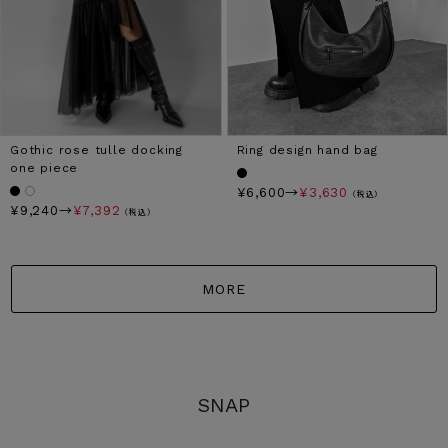
Gothic rose tulle docking
Ring design hand bag
one piece
¥6,600→
¥3,630
（税込）
¥9,240→
¥7,392
（税込）
MORE
SNAP