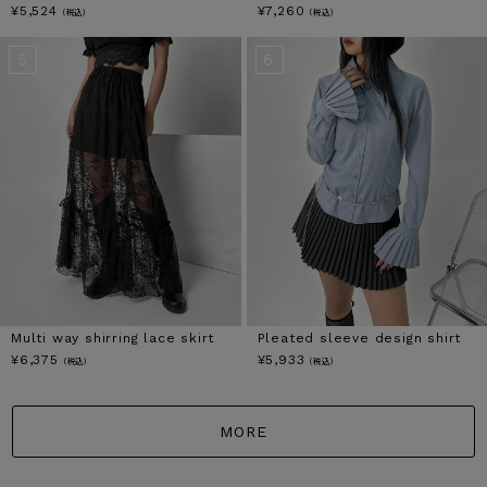
¥
5,524
¥
7,260
（税込）
（税込）
Multi way shirring lace skirt
Pleated sleeve design shirt
¥
6,375
¥
5,933
（税込）
（税込）
MORE