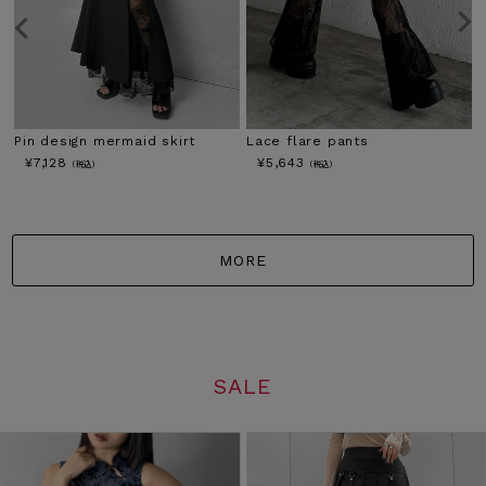
Lace flare pants
Drape design wrap skirt
¥
5,643
¥
7,260
（税込）
（税込）
MORE
SALE