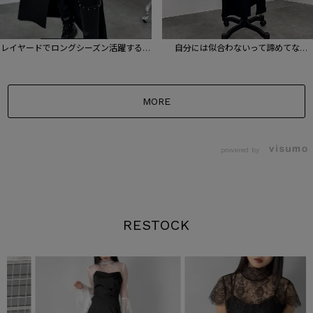
レイヤードでロングシーズン活躍する夏
自分には似合わないって諦めてな
ジャケットコーデ💡
い？？？ そんな時はこのアレンジ方法
試してみて🫶💕
MORE
powered by
RESTOCK