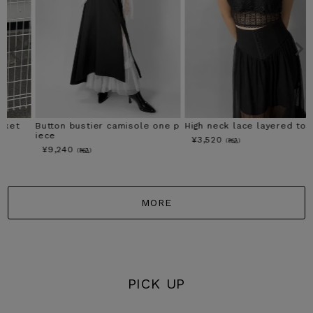
Button bustier camisole one p
High neck lace layered tops
iece
¥
3,520
（税込）
¥
9,240
（税込）
MORE
PICK UP