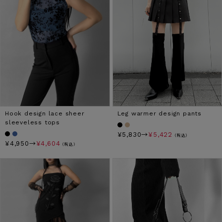
Leg warmer design pants
Hook design lace sheer
sleeveless tops
¥5,830→
¥5,422
（税込）
¥4,950→
¥4,604
（税込）