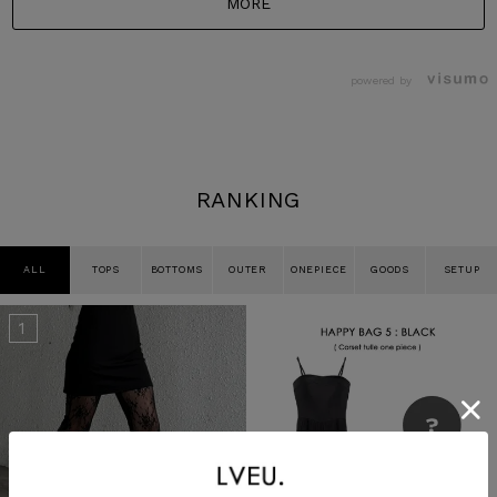
MORE
powered by
RANKING
ALL
TOPS
BOTTOMS
OUTER
ONEPIECE
GOODS
SETUP