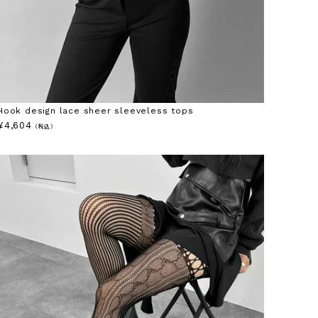
Hook design lace sheer sleeveless tops
¥
4,604
（税込）