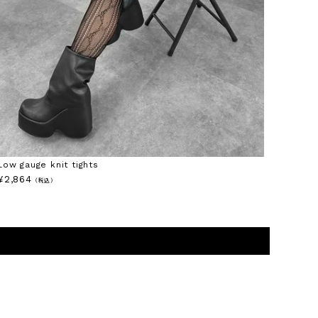
Low gauge knit tights
¥
2,864
（税込）