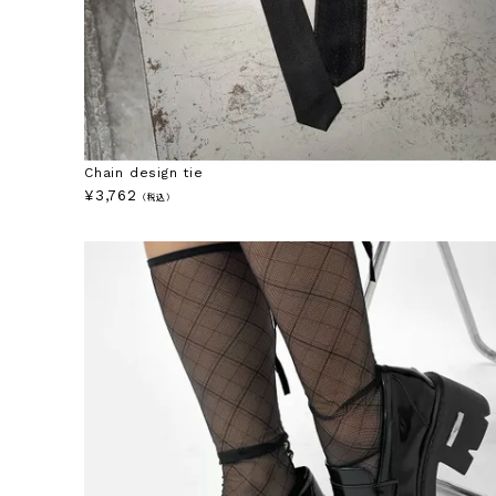
Chain design tie
¥
3,762
（税込）