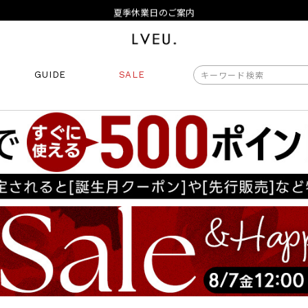
夏季休業日のご案内
令和8年熊本地震の影響によるお荷物のお届けについて
10,000円以上ご購入で送料無料
新規会員登録でもれなく500ポイントプレゼント
夏季休業日のご案内
GUIDE
SALE
令和8年熊本地震の影響によるお荷物のお届けについて
商品番号
商品タイプ
再入荷
ORIGINAL
HIT 
価格（税込）