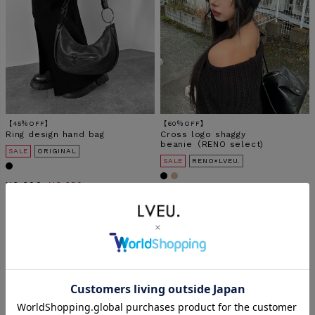
【45％OFF】
【60％OFF】
Ring design hand bag
Cross logo shaggy
beanie（RENO select)
SALE
ORIGINAL
SALE
RENO×LVEU.
¥
6,600
¥
3,630
→
税込
¥
5,720
¥
2,288
→
税込