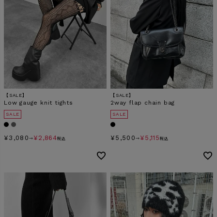
【SALE】
【SALE】
Low gauge knit tights
2way flap chain bag
SALE
SALE
¥
3,080
¥
2,864
¥
5,500
¥
5,115
→
税込
→
税込