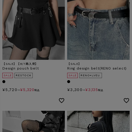
【SALE】【8/7再入荷】
【SALE】
Design pouch belt
Ring design belt(RENO select)
SALE
RESTOCK
SALE
RENO×LVEU.
¥
5,720
¥
5,320
¥
3,300
¥
3,135
→
税込
→
税込