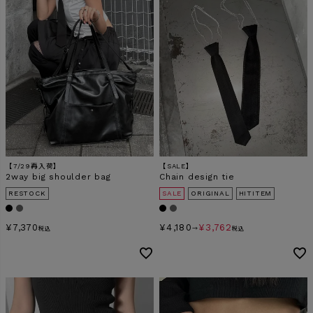
検索
【7/29再入荷】
【SALE】
2way big shoulder bag
Chain design tie
RESTOCK
SALE
ORIGINAL
HITITEM
¥
7,370
¥
4,180
¥
3,762
税込
→
税込