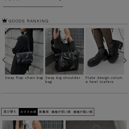
商品タイプ
GOODS RANKING
ORIGINAL
HIT ITEM
3
4
5
カラー
b
2way flap chain bag
2way big shoulder
Plate design volum
D
bag
e heel loafers
価格（税込）
〜
並び替え
おすすめ順
新着順
価格が安い順
価格が高い順
在庫なし商品
表示する
表示しない