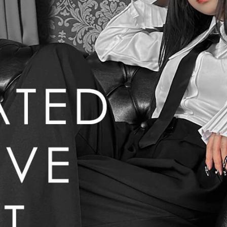
〜
品
する
表示しない
検索