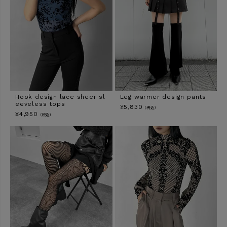
Hook design lace sheer sl
Leg warmer design pants
eeveless tops
¥
5,830
（税込）
¥
4,950
（税込）