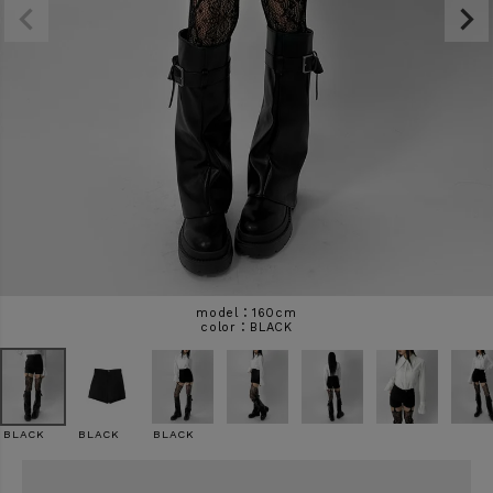
商品タイプ
ORIGINAL
HIT ITEM
カラー
価格（税込）
model：160cm
BLACK
〜
BLACK
BLACK
BLACK
在庫なし商品
表示する
表示しない