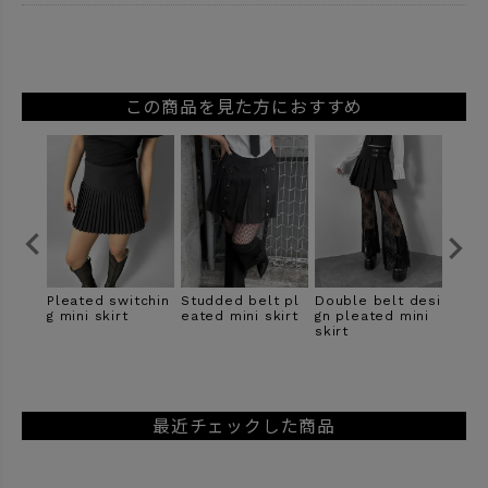
この商品を見た方におすすめ
t pl
Double belt desi
Velour lace shee
Low gauge knit ti
Desig
skirt
gn pleated mini
r tops
ghts
kirt
skirt
最近チェックした商品