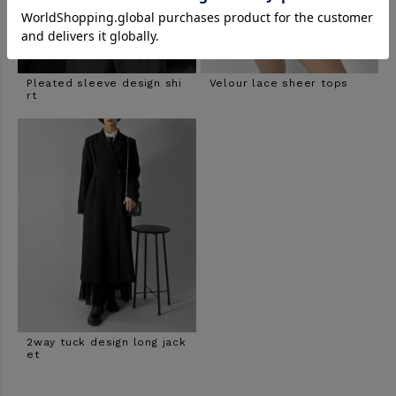
Pleated sleeve design shi
Velour lace sheer tops
rt
2way tuck design long jack
et