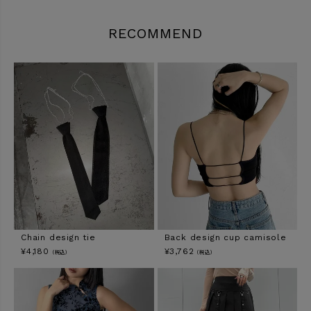
RECOMMEND
Chain design tie
Back design cup camisole
¥
4,180
¥
3,762
（税込）
（税込）