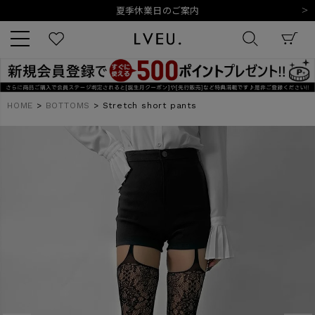
夏季休業日のご案内
令和8年熊本地震の影響によるお荷物のお届けについて
10,000円以上ご購入で送料無料
新規会員登録でもれなく500ポイントプレゼント
夏季休業日のご案内
キーワード
令和8年熊本地震の影響によるお荷物のお届けについて
HOME
BOTTOMS
Stretch short pants
商品番号
販売タイプ
新着
再入荷
SALE