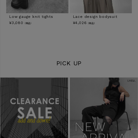
Low gauge knit tights
Lace design bodysuit
¥
3,080
¥
4,026
（税込）
（税込）
PICK UP