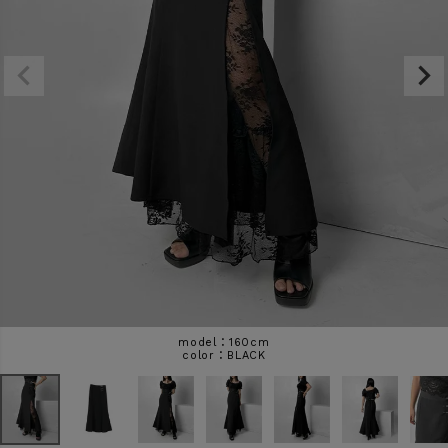
商品タイプ
ORIGINAL
HIT ITEM
カラー
価格（税込）
〜
model：160cm
BLACK
在庫なし商品
表示する
表示しない