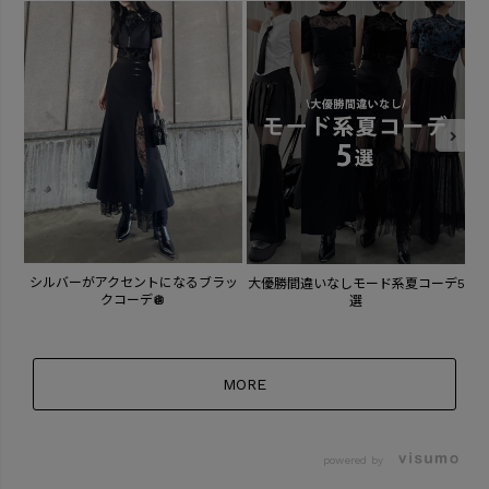
シルバーがアクセントになるブラッ
大優勝間違いなしモード系夏コーデ5
骨
クコーデ🪩
選
MORE
powered by