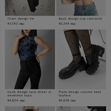
Chain design tie
Back design cup camisole
¥
3,762
¥
3,344
（税込）
（税込）
Hook design lace sheer sl
Plate design volume heel
eeveless tops
loafers
¥
4,604
¥
4,538
（税込）
（税込）