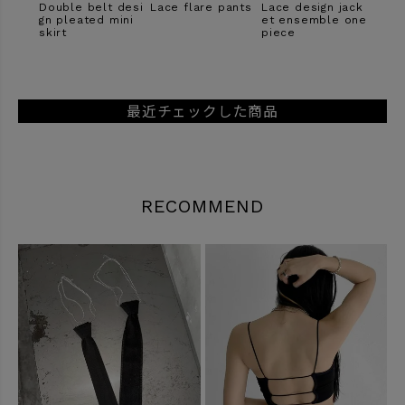
g sat
Double belt desi
Lace flare pants
Lace design jack
Sheer
gn pleated mini
et ensemble one
weed
skirt
piece
最近チェックした商品
RECOMMEND