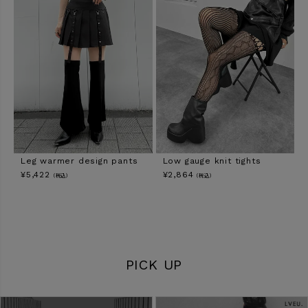
Leg warmer design pants
Low gauge knit tights
¥
5,422
¥
2,864
（税込）
（税込）
PICK UP