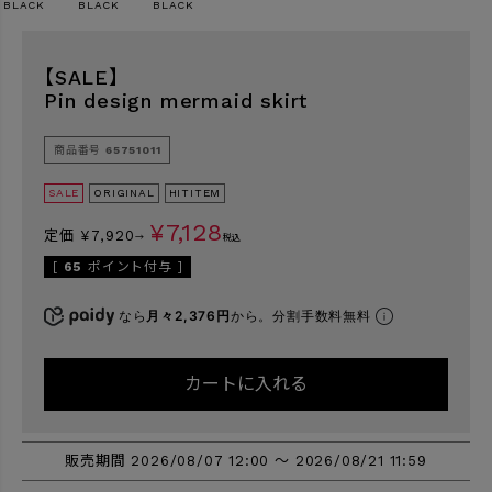
BLACK
BLACK
BLACK
【SALE】
検索
Pin design mermaid skirt
商品番号
65751011
SALE
ORIGINAL
HITITEM
¥
7,128
定価
¥
7,920
→
税込
[
65
ポイント付与 ]
なら
月々2,376円
から。分割手数料無料
カートに入れる
販売期間
2026/08/07 12:00
〜
2026/08/21 11:59