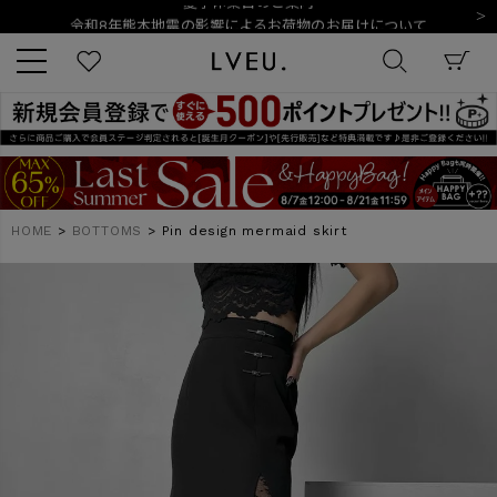
令和8年熊本地震の影響によるお荷物のお届けについて
10,000円以上ご購入で送料無料
新規会員登録でもれなく500ポイントプレゼント
夏季休業日のご案内
令和8年熊本地震の影響によるお荷物のお届けについて
キーワード
HOME
BOTTOMS
Pin design mermaid skirt
商品番号
販売タイプ
新着
再入荷
SALE