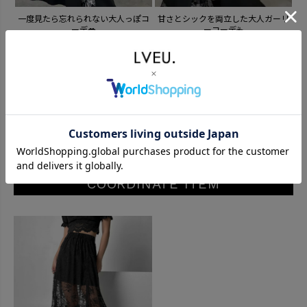
一度見たら忘れられない大人っぽコ
甘さとシックを両立した大人ガーリ
色
ーデ💋
ーコーデ☕️
MORE
powered by
COORDINATE ITEM