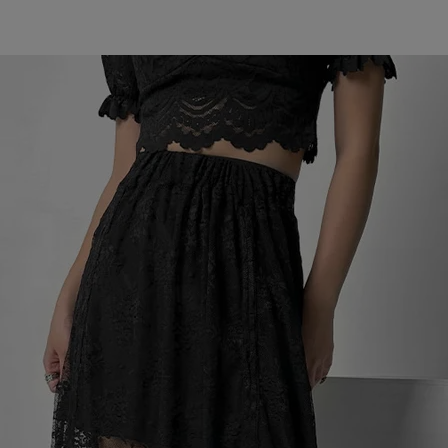
〜
品
する
表示しない
検索