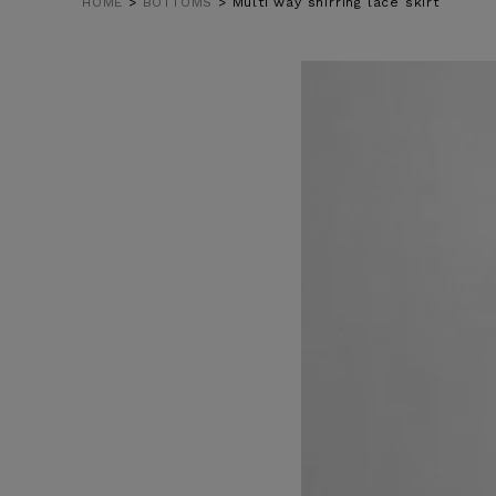
HOME
BOTTOMS
Multi way shirring lace skirt
在庫なし商
表示