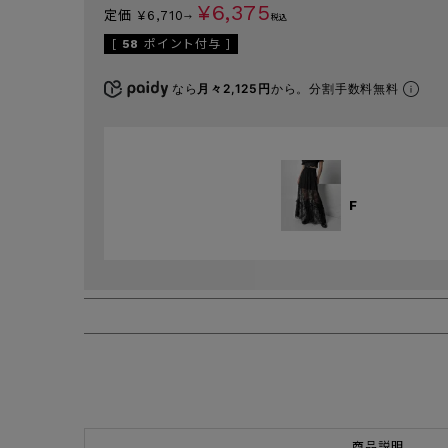
¥
6,375
定価
¥
6,710
→
税込
[
58
ポイント付与 ]
なら
月々2,125円
から。分割手数料無料
F
商品説明