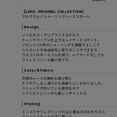
【LVEU. ORIGINAL COLLECTION】
マルチウェイシャーリングレーススカート
Design
いつものコーデにプラスするだけで
トレンドライクに仕上がるレイヤードスカート。
フロント2カ所のシャーリングを調整することで
シルエットを自由自在に変えることができます。
ウエストはオールゴム仕様で、レイヤードをしても
ストレスフリーな着心地です。
Color＆Fabric
花柄のレースは絶妙な透け感と
チクチクしない滑らかな肌触りにこだわりました。
ストレッチが効いている素材なので
シワになりにくいのも嬉しいポイント◎
Styling
ミニスカやフレアパンツの上に重ねるのはもちろん
スリットスカートの下に履いて