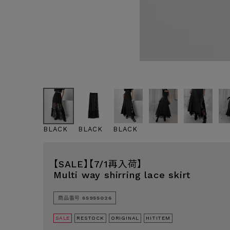
BLACK
BLACK
BLACK
【SALE】【7/1再入荷】
Multi way shirring lace skirt
商品番号
65955026
SALE
RESTOCK
ORIGINAL
HITITEM