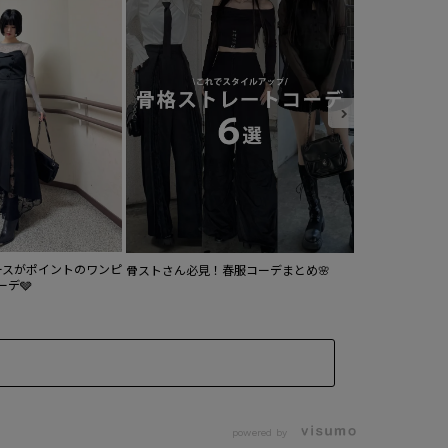
163cm/骨格ス
ースがポイントのワンピ
骨ストさん必見！春服コーデまとめ🌸
ーデ🩶
powered by