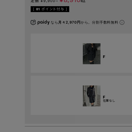
定価
¥
9,900
→
税込
[
81
ポイント付与 ]
なら
月々2,970円
から。分割手数料無料
F
F
在庫なし