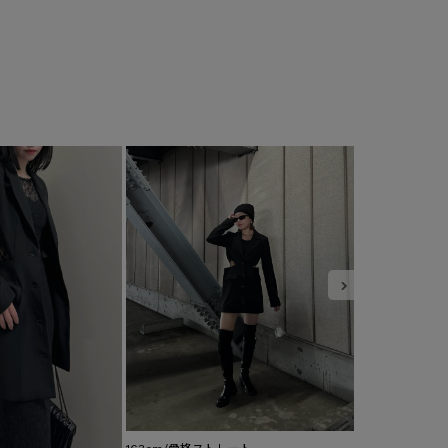
163cm/骨格ナ