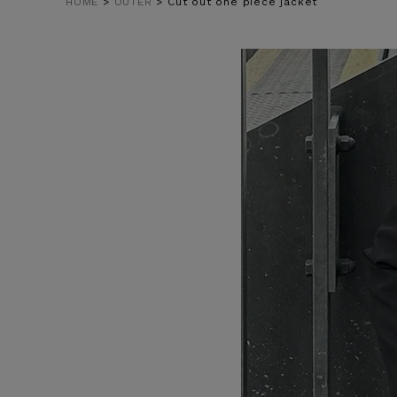
HOME
OUTER
Cut out one piece jacket
在庫なし商
表示