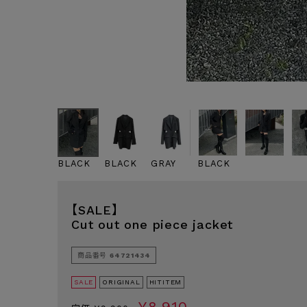
BLACK
BLACK
GRAY
BLACK
【SALE】
Cut out one piece jacket
商品番号
64721434
SALE
ORIGINAL
HITITEM
¥
8,910