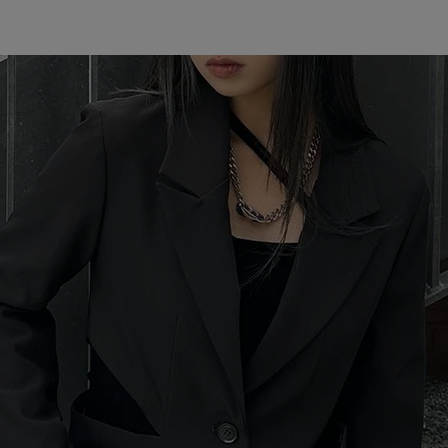
〜
品
する
表示しない
検索