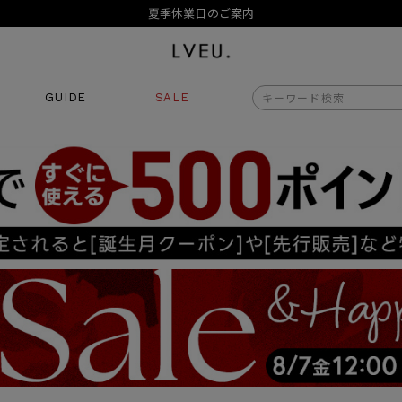
夏季休業日のご案内
令和8年熊本地震の影響によるお荷物のお届けについて
10,000円以上ご購入で送料無料
新規会員登録でもれなく500ポイントプレゼント
夏季休業日のご案内
GUIDE
SALE
令和8年熊本地震の影響によるお荷物のお届けについて
商品番号
商品タイプ
再入荷
ORIGINAL
HIT 
価格（税込）