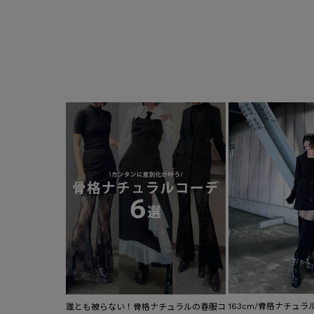
163cm/骨格ナチュラ
誰とも被らない！骨格ナチュラルの春服コ