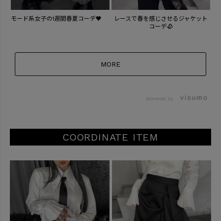
モード系女子の1週間春夏コーデ🖤
レースで春を感じさせるジャケット
春
コーデ🥀
MORE
powered by
COORDINATE ITEM