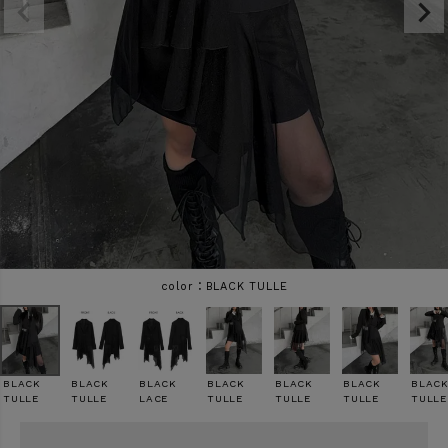
商品タイプ
ORIGINAL
HIT ITEM
カラー
価格（税込）
BLACK TULLE
〜
BLACK
BLACK
BLACK
BLACK
BLACK
BLACK
BLAC
TULLE
TULLE
LACE
TULLE
TULLE
TULLE
TULLE
在庫なし商品
表示する
表示しない