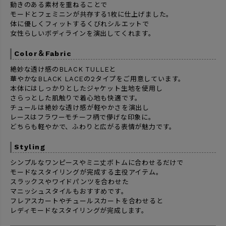
動きのある素材を重ねることで
モードとフェミニンが共存する1枚に仕上げました。
体に優しくフィットするくびれシルエットで
女性らしいボディラインを演出してくれます。
Color＆Fabric
絶妙な透け感のBLACK TULLEと
華やかなBLACK LACEの2タイプをご用意しています。
本体にはしっかりとしたジャケット生地を使用し
さらっとした肌触りで着心地も快適です。
チュールは絶妙な透け感が軽やかさを演出し
レースはフラワーモチーフ柄で儚げな印象に。
どちらも軽やかで、ふわりと広がる表情が魅力です。
Styling
シンプルなワンピースやミニ丈ボトムに合わせるだけで
モードなスタイリングが完成する主役アイテム。
スラックスやワイドパンツを合わせた
マニッシュスタイルもおすすめです。
フレアスカートやチュールスカートを合わせると
レディモードなスタイリングが完成します。