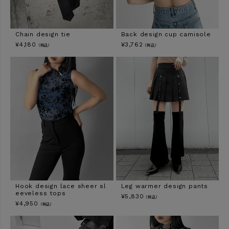
Chain design tie
Back design cup camisole
¥
4,180
¥
3,762
（税込）
（税込）
Hook design lace sheer sl
Leg warmer design pants
eeveless tops
¥
5,830
（税込）
¥
4,950
（税込）