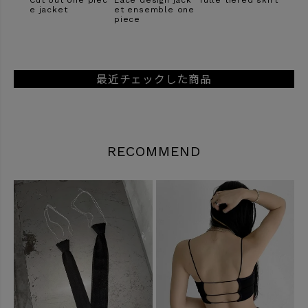
 jack
Tulle tiered skirt
Lace switching s
Drape design mi
Shirt
e one
hort sleeve jack
ni skirt
ing o
et
rib t
最近チェックした商品
RECOMMEND