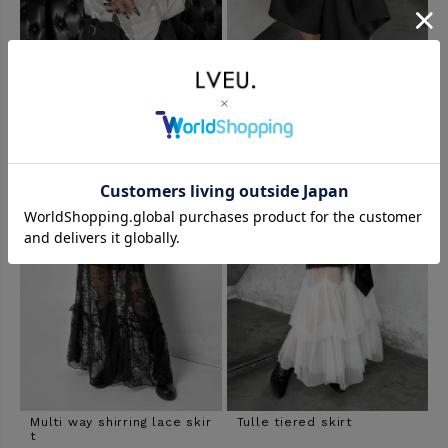
Pleated sleeve design shi
Drape design mini skirt
rt
Multi way shirring lace skir
Tulle tiered skirt
t