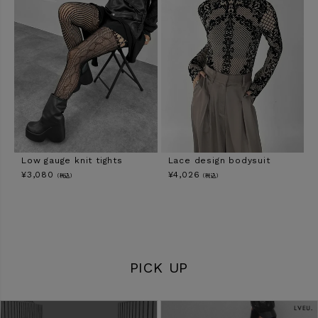
Low gauge knit tights
Lace design bodysuit
¥
3,080
¥
4,026
（税込）
（税込）
PICK UP