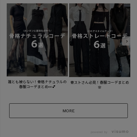
こ
誰とも被らない！骨格ナチュラルの
骨ストさん必見！春服コーデまとめ
春服コーデまとめ👀💕
🌸
MORE
powered by