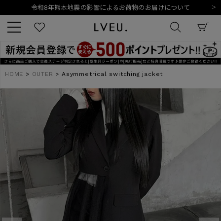
令和8年熊本地震の影響によるお荷物のお届けについて
10,000円以上ご購入で送料無料
新規会員登録でもれなく500ポイントプレゼント
夏季休業日のご案内
令和8年熊本地震の影響によるお荷物のお届けについて
キーワード
HOME
OUTER
Asymmetrical switching jacket
商品番号
販売タイプ
新着
再入荷
SALE