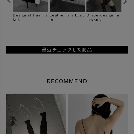
 bust
Drape design mi
Hook design asy
Sheer docking of
Cut o
ni skirt
mmetric jacket
f shoulder one p
e jac
iece
最近チェックした商品
RECOMMEND