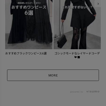
おすすめブラックワンピース6選
ゴシックモードなレイヤードコーデ
冬
🐦⬛
MORE
powered by