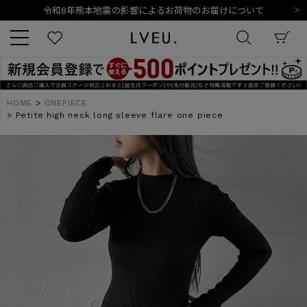
令和8年熊本地震の影響によるお荷物のお届けについて
10,000円以上ご購入で送料無料
新規会員登録でもれなく500ポイントプレゼント
夏季休業日のご案内
令和8年熊本地震の影響によるお荷物のお届けについて
キーワード
HOME
ONEPIECE
Petite high neck long sleeve flare one piece
商品番号
販売タイプ
新着
再入荷
SALE