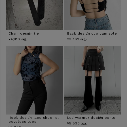
Chain design tie
Back design cup camisole
¥
4,180
¥
3,762
（税込）
（税込）
Hook design lace sheer sl
Leg warmer design pants
eeveless tops
¥
5,830
（税込）