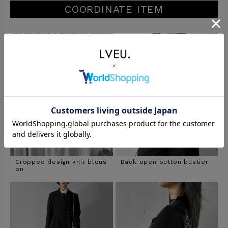
COORDINATE ITEM
Cropped design knit blous
Back open button bustier
on