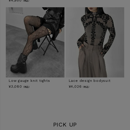
¥
4,950
（税込）
Low gauge knit tights
Lace design bodysuit
¥
3,080
¥
4,026
（税込）
（税込）
PICK UP