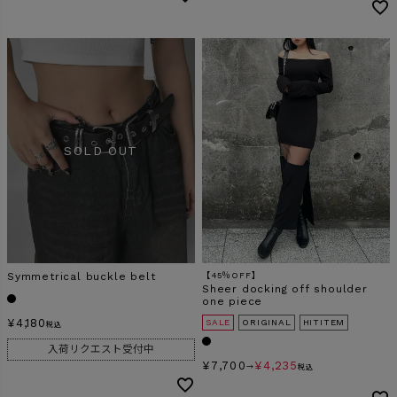
Symmetrical buckle belt
【45％OFF】
Sheer docking off shoulder
one piece
¥
4,180
SALE
ORIGINAL
HITITEM
税込
入荷リクエスト受付中
¥
7,700
¥
4,235
→
税込