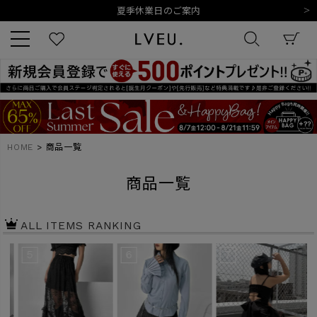
令和8年熊本地震の影響によるお荷物のお届けについて
10,000円以上ご購入で送料無料
新規会員登録でもれなく500ポイントプレゼント
夏季休業日のご案内
令和8年熊本地震の影響によるお荷物のお届けについて
キーワード
HOME
商品一覧
商品番号
商品一覧
ALL ITEMS RANKING
5
6
7
販売タイプ
新着
再入荷
SALE