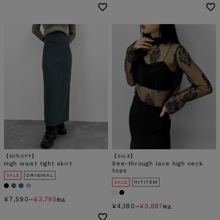
【50％OFF】
【SALE】
High waist tight skirt
See-through lace high neck
tops
SALE
ORIGINAL
SALE
HITITEM
¥
7,590
¥
3,795
→
税込
¥
4,180
¥
3,887
→
税込