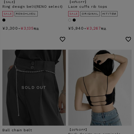
【SALE】
【45％OFF】
Ring design belt(RENO select)
Lace cuffs rib tops
SALE
RENO×LVEU.
SALE
ORIGINAL
HITITEM
¥
3,300
¥
3,135
¥
5,940
¥
3,267
→
税込
→
税込
Ball chain belt
【20％OFF】