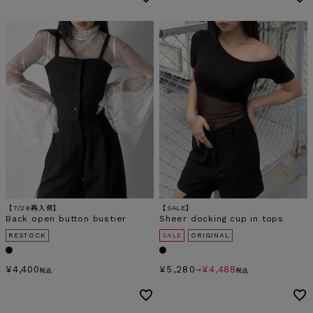
【7/29再入荷】
【SALE】
Back open button bustier
Sheer docking cup in tops
RESTOCK
SALE
ORIGINAL
¥
4,400
¥
5,280
¥
4,488
税込
→
税込