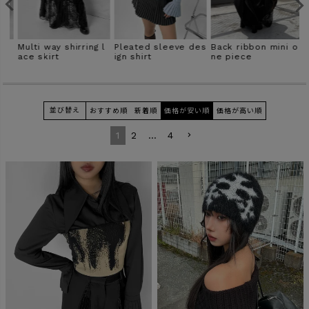
商品タイプ
p
Multi way shirring l
Pleated sleeve des
Back ribbon mini o
H
ORIGINAL
HIT ITEM
ace skirt
ign shirt
ne piece
h
t
並び替え
おすすめ順
新着順
価格が安い順
価格が高い順
カラー
1
2
…
4
価格（税込）
〜
在庫なし商品
表示する
表示しない