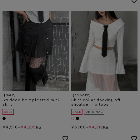
【SALE】
【30％OFF】
Studded belt pleated mini
Shirt collar docking off
skirt
shoulder rib tops
SALE
SALE
ORIGINAL
¥
4,510
¥
4,285
¥
6,160
¥
4,312
→
税込
→
税込