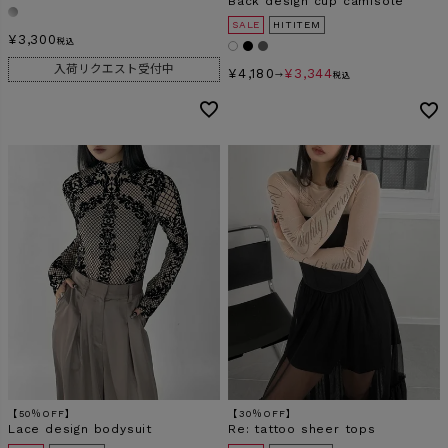
Back design cup camisole
SALE
HITITEM
¥
3,300
税込
入荷リクエスト受付中
¥
4,180
¥
3,344
→
税込
【50％OFF】
【30％OFF】
Lace design bodysuit
Re: tattoo sheer tops