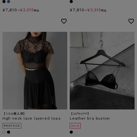
¥
7,810
¥
3,515
¥
7,810
¥
3,515
→
税込
→
税込
【7/29再入荷】
【20％OFF】
High neck lace layered tops
Leather bra bustier
RESTOCK
SALE