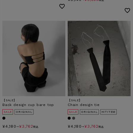
→
税込
【SALE】
【SALE】
Back design cup bare top
Chain design tie
SALE
ORIGINAL
SALE
ORIGINAL
HITITEM
¥
4,180
¥
3,762
¥
4,180
¥
3,762
→
税込
→
税込