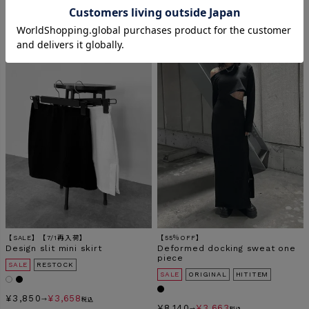
¥
5,940
¥
3,564
→
税込
【SALE】【7/1再入荷】
【55％OFF】
Design slit mini skirt
Deformed docking sweat one
piece
SALE
RESTOCK
SALE
ORIGINAL
HITITEM
¥
3,850
¥
3,658
→
税込
¥
8,140
¥
3,663