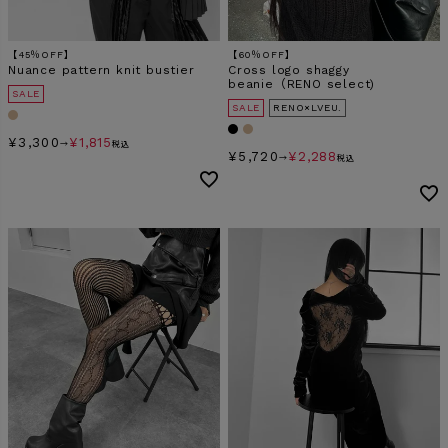
【45％OFF】
【60％OFF】
検索
Nuance pattern knit bustier
Cross logo shaggy
beanie（RENO select)
SALE
SALE
RENO×LVEU.
¥
3,300
¥
1,815
→
税込
¥
5,720
¥
2,288
→
税込