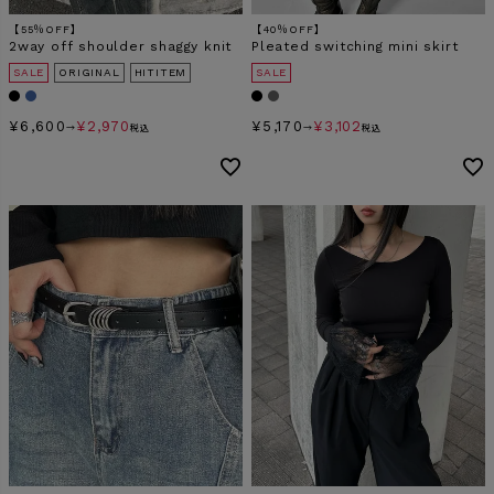
【55％OFF】
【40％OFF】
2way off shoulder shaggy knit
Pleated switching mini skirt
SALE
ORIGINAL
HITITEM
SALE
¥
6,600
¥
2,970
¥
5,170
¥
3,102
→
税込
→
税込