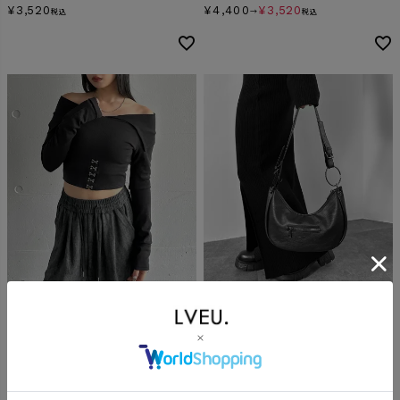
¥
3,520
¥
4,400
¥
3,520
税込
→
税込
【40％OFF】
【45％OFF】
Front hook design off
Ring design hand bag
shoulder tops
SALE
ORIGINAL
SALE
ORIGINAL
¥
6,600
¥
3,630
→
税込