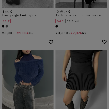
【SALE】
【65％OFF】
Low gauge knit tights
Back lace velour one piece
SALE
SALE
ORIGINAL
¥
3,080
¥
2,864
¥
8,360
¥
2,926
→
税込
→
税込