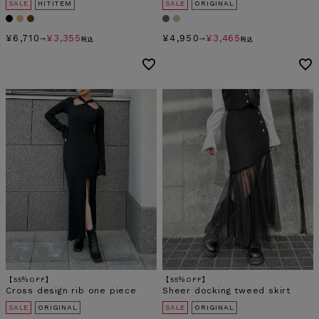
SALE
HITITEM
SALE
ORIGINAL
¥
6,710
¥
3,355
¥
4,950
¥
3,465
→
税込
→
税込
【55％OFF】
【55％OFF】
Cross design rib one piece
Sheer docking tweed skirt
SALE
ORIGINAL
SALE
ORIGINAL