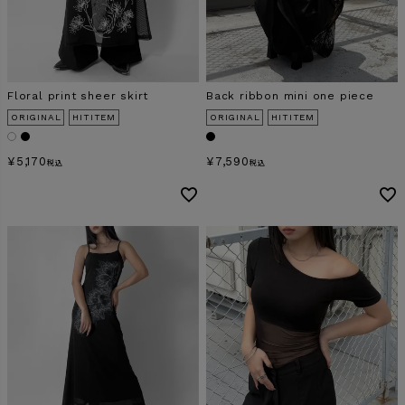
Floral print sheer skirt
Back ribbon mini one piece
ORIGINAL
HITITEM
ORIGINAL
HITITEM
¥
5,170
¥
7,590
税込
税込