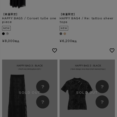
【数量限定】
【数量限定】
検索
HAPPY BAG5 / Corset tulle one
HAPPY BAG4 / Re: tattoo sheer
piece
tops
NEW
NEW
¥
8,000
¥
6,200
税込
税込