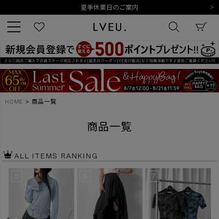
令和8年熊本地震の影響によるお荷物のお届けについて
10,000円以上ご購入で送料無料
新規会員登録でもれなく500ポイントプレゼント
夏季休業日のご案内
令和8年熊本地震の影響によるお荷物のお届けについて
キーワード
HOME
商品一覧
商品番号
商品一覧
ALL ITEMS RANKING
5
6
7
販売タイプ
新着
再入荷
SALE