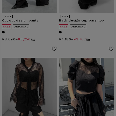
【SALE】
【SALE】
Cut out design pants
Back design cup bare top
SALE
ORIGINAL
SALE
ORIGINAL
¥
8,690
¥
8,256
¥
4,180
¥
3,762
→
税込
→
税込