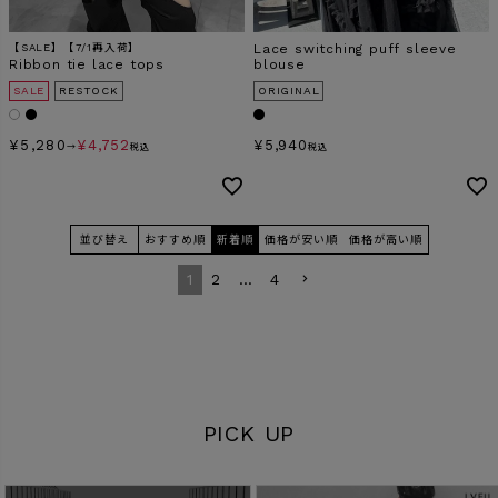
【SALE】【7/1再入荷】
Lace switching puff sleeve
Ribbon tie lace tops
blouse
SALE
RESTOCK
ORIGINAL
¥
5,280
¥
4,752
¥
5,940
→
税込
税込
並び替え
おすすめ順
新着順
価格が安い順
価格が高い順
1
2
…
4
PICK UP