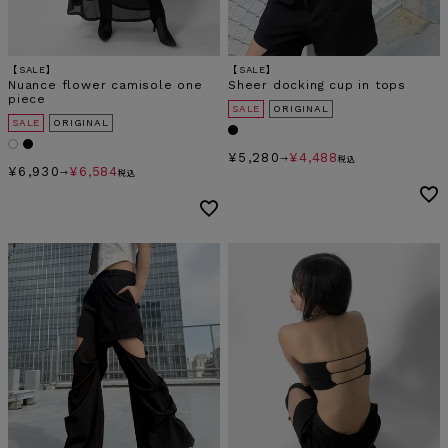
【SALE】
【SALE】
Nuance flower camisole one
Sheer docking cup in tops
piece
SALE
ORIGINAL
SALE
ORIGINAL
¥
5,280
¥
4,488
→
税込
¥
6,930
¥
6,584
→
税込