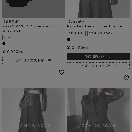
【数量限定】
【9/20新作】
HAPPY BAG1 / Drape design
Faux leather cropped jacket
wrap skirt
ORIGINAL
COMING SOON
NEW
¥
10,450
税込
¥
10,000
税込
販売開始前です。
入荷リクエスト受付中
入荷リクエスト受付中