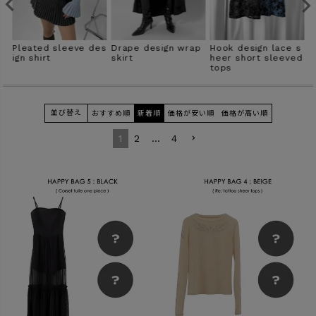
商品タイプ
l
Pleated sleeve des
Drape design wrap
Hook design lace s
F
ORIGINAL
HIT ITEM
ign shirt
skirt
heer short sleeved
k
tops
並び替え
おすすめ順
新着順
価格が安い順
価格が高い順
カラー
1
2
…
4
価格（税込）
〜
在庫なし商品
表示する
表示しない