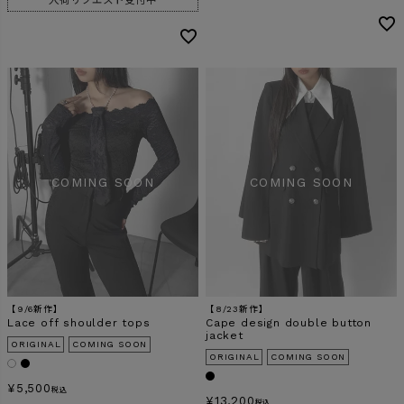
【9/6新作】
【8/23新作】
Lace off shoulder tops
Cape design double button
jacket
ORIGINAL
COMING SOON
ORIGINAL
COMING SOON
¥
5,500
税込
¥
13,200
税込