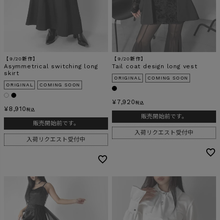
【9/20新作】
【9/20新作】
Asymmetrical switching long
Tail coat design long vest
skirt
ORIGINAL
COMING SOON
ORIGINAL
COMING SOON
¥
7,920
税込
¥
8,910
税込
販売開始前です。
販売開始前です。
入荷リクエスト受付中
入荷リクエスト受付中