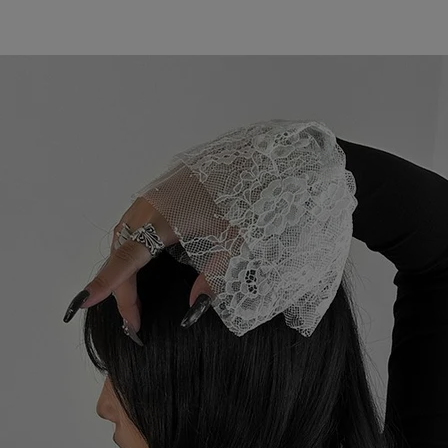
〜
品
する
表示しない
検索