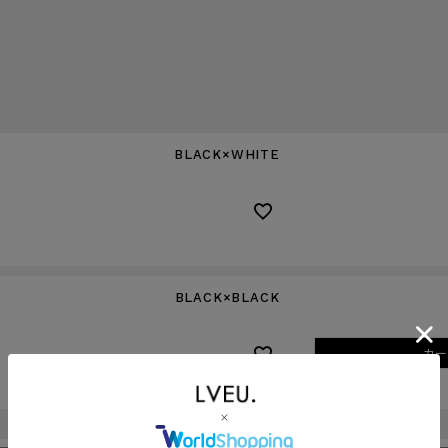
BLACK×WHITE
BLACK×BLACK
カー