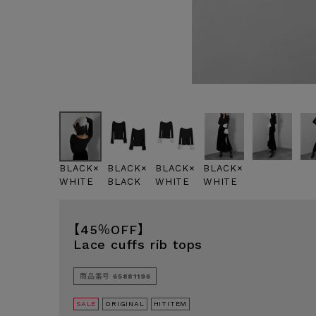
BLACK×
BLACK×
BLACK×
BLACK×
WHITE
BLACK
WHITE
WHITE
【45％OFF】
Lace cuffs rib tops
商品番号
65881196
SALE
ORIGINAL
HITITEM