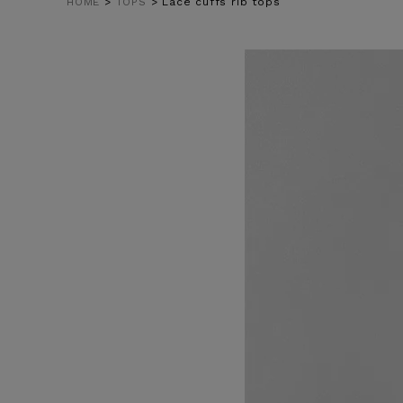
HOME
TOPS
Lace cuffs rib tops
在庫なし商
表示