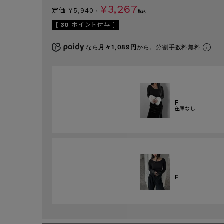
¥
3,267
定価
¥
5,940
→
税込
[
30
ポイント付与 ]
なら
月々1,089円
から。分割手数料無料
F
在庫なし
F