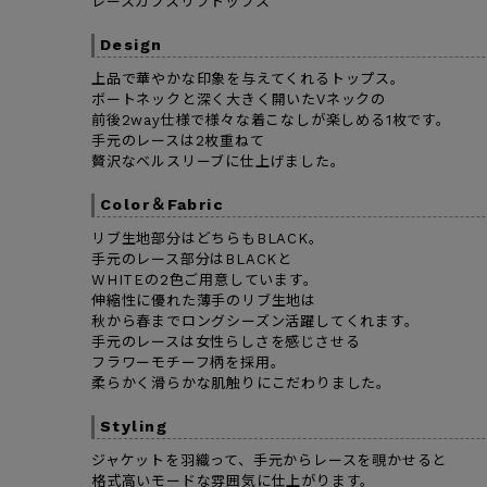
レースカフスリブトップス
Design
上品で華やかな印象を与えてくれるトップス。
ボートネックと深く大きく開いたVネックの
前後2way仕様で様々な着こなしが楽しめる1枚です。
手元のレースは2枚重ねて
贅沢なベルスリーブに仕上げました。
Color＆Fabric
リブ生地部分はどちらもBLACK。
手元のレース部分はBLACKと
WHITEの2色ご用意しています。
伸縮性に優れた薄手のリブ生地は
秋から春までロングシーズン活躍してくれます。
手元のレースは女性らしさを感じさせる
フラワーモチーフ柄を採用。
柔らかく滑らかな肌触りにこだわりました。
Styling
ジャケットを羽織って、手元からレースを覗かせると
格式高いモードな雰囲気に仕上がります。