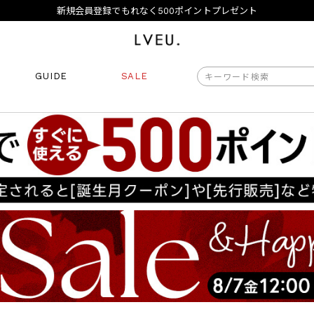
夏季休業日のご案内
令和8年熊本地震の影響によるお荷物のお届けについて
10,000円以上ご購入で送料無料
新規会員登録でもれなく500ポイントプレゼント
夏季休業日のご案内
GUIDE
SALE
令和8年熊本地震の影響によるお荷物のお届けについて
商品番号
商品タイプ
再入荷
ORIGINAL
HIT 
価格（税込）