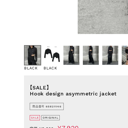
BLACK
BLACK
【SALE】
Hook design asymmetric jacket
商品番号
65821146
SALE
ORIGINAL
¥
7,920