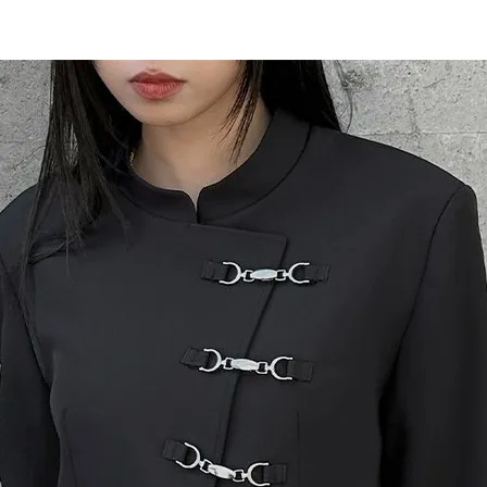
〜
品
する
表示しない
検索