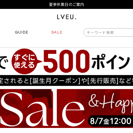
夏季休業日のご案内
令和8年熊本地震の影響によるお荷物のお届けについて
10,000円以上ご購入で送料無料
新規会員登録でもれなく500ポイントプレゼント
夏季休業日のご案内
GUIDE
SALE
令和8年熊本地震の影響によるお荷物のお届けについて
商品番号
商品タイプ
再入荷
ORIGINAL
HIT 
価格（税込）