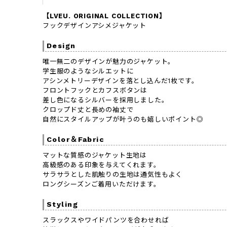
【LVEU. ORIGINAL COLLECTION】
フックデザインアシメジャケット
Design
唯一無二のデザインが魅力のジャケット。
学生服のようなシルエットに
アシンメトリーデザインを落とし込んだ1枚です。
フロントフックとカフスボタンは
差し色になるシルバーを採用しました。
クロップド丈と長めの袖丈で
自然にスタイルアップが叶うのも嬉しいポイント◎
Color＆Fabric
マットな質感のジャケット生地は
高級感のある印象を与えてくれます。
サラサラとした肌触りの生地は通気性もよく
ロングシーズンご着用いただけます。
Styling
スラックスやワイドパンツを合わせれば