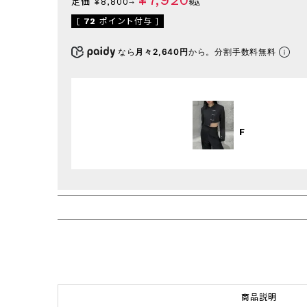
定価
¥
8,800
→
税込
[
72
ポイント付与 ]
なら
月々2,640円
から。分割手数料無料
F
商品説明