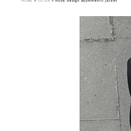
HOME
OUTER
Hook design asymmetric jacket
在庫なし商
表示