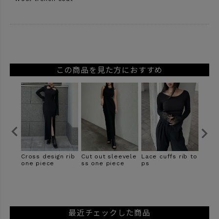
この商品を見た方におすすめ
ight s
Cross design rib
Cut out sleevele
Lace cuffs rib to
Lace
one piece
ss one piece
ps
ysuit
最近チェックした商品