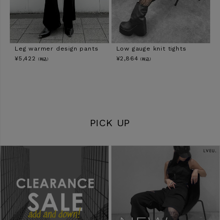
Leg warmer design pants
Low gauge knit tights
¥
5,422
¥
2,864
（税込）
（税込）
PICK UP