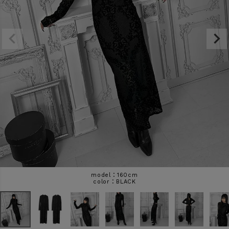
商品タイプ
ORIGINAL
HIT ITEM
カラー
価格（税込）
〜
model：160cm
BLACK
在庫なし商品
表示する
表示しない