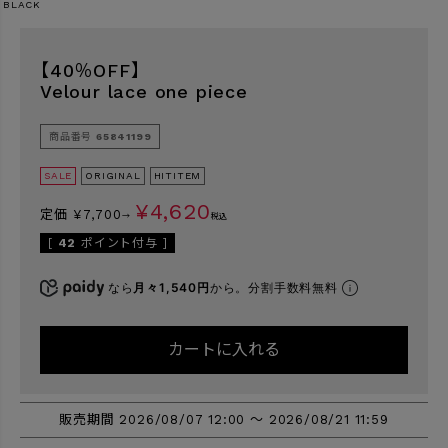
BLACK
【40％OFF】
検索
Velour lace one piece
商品番号
65841199
SALE
ORIGINAL
HITITEM
¥
4,620
定価
¥
7,700
→
税込
[
42
ポイント付与 ]
なら
月々1,540円
から。分割手数料無料
カートに入れる
販売期間
2026/08/07 12:00
〜
2026/08/21 11:59