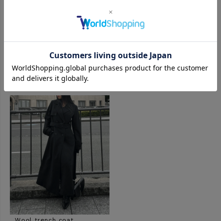
powered by
COORDINATE ITEM
Wool trench coat