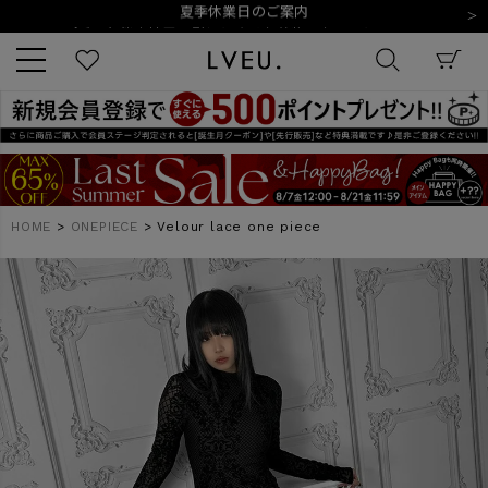
令和8年熊本地震の影響によるお荷物のお届けについて
10,000円以上ご購入で送料無料
新規会員登録でもれなく500ポイントプレゼント
夏季休業日のご案内
令和8年熊本地震の影響によるお荷物のお届けについて
キーワード
HOME
ONEPIECE
Velour lace one piece
商品番号
販売タイプ
新着
再入荷
SALE