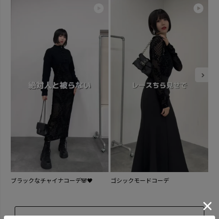
9.
ブラックなチャイナコーデ🐼🖤
ゴシックモードコーデ
MORE