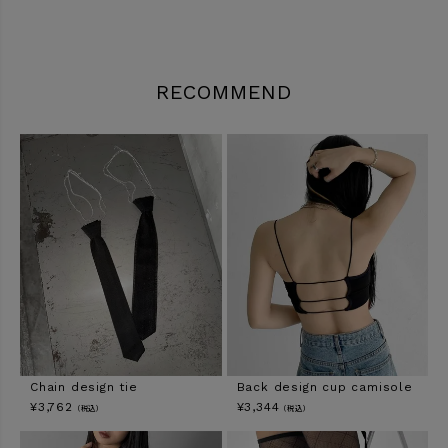
RECOMMEND
Chain design tie
Back design cup camisole
¥
3,762
¥
3,344
（税込）
（税込）