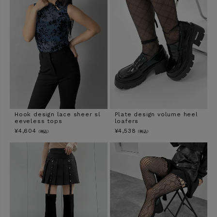
Hook design lace sheer sl
Plate design volume heel
eeveless tops
loafers
¥
4,604
¥
4,538
（税込）
（税込）