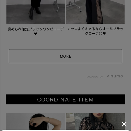
カッコよくキメるならオールブラッ
褒められ確定ブラックワンピコーデ
クコーデ😏🖤
🖤
MORE
powered by
COORDINATE ITEM