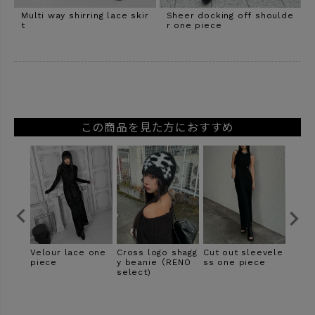
Multi way shirring lace skir
Sheer docking off shoulde
t
r one piece
この商品を見た方におすすめ
shagg
Cut out sleevele
High waist tulle t
Wool trench coa
Velo
RENO
ss one piece
uck pants
t
r top