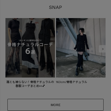
SNAP
1
163cm/骨格ナチュラル
誰とも被らない！骨格ナチュラルの
春服コーデまとめ👀💕
MORE