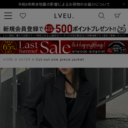
令和8年熊本地震の影響によるお荷物のお届けについて
10,000円以上ご購入で送料無料
新規会員登録でもれなく500ポイントプレゼント
夏季休業日のご案内
令和8年熊本地震の影響によるお荷物のお届けについて
キーワード
HOME
OUTER
Cut out one piece jacket
商品番号
販売タイプ
新着
再入荷
SALE