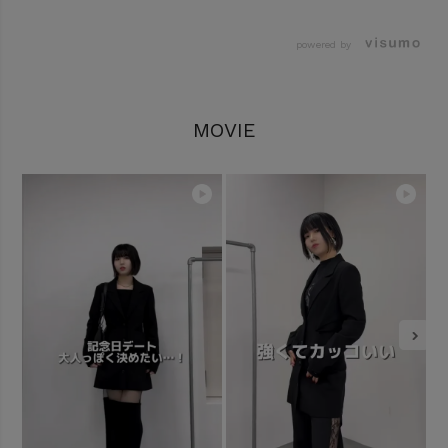
powered by
MOVIE
友