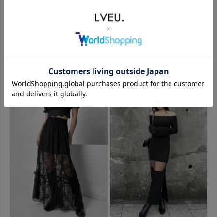
Back design cup camisole
Lace design bodysuit