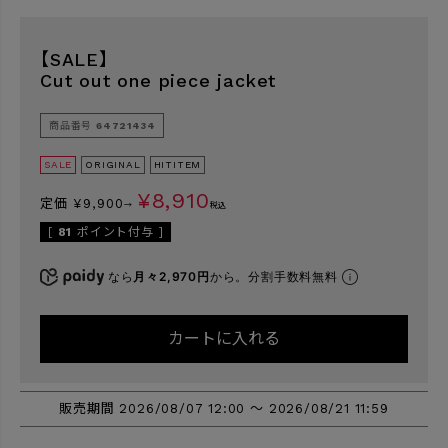
【SALE】
検索
Cut out one piece jacket
商品番号
64721434
SALE
ORIGINAL
HITITEM
¥
8,910
定価
¥
9,900
→
税込
[
81
ポイント付与 ]
なら
月々2,970円
から。分割手数料無料
カートに入れる
販売期間
2026/08/07 12:00
〜
2026/08/21 11:59