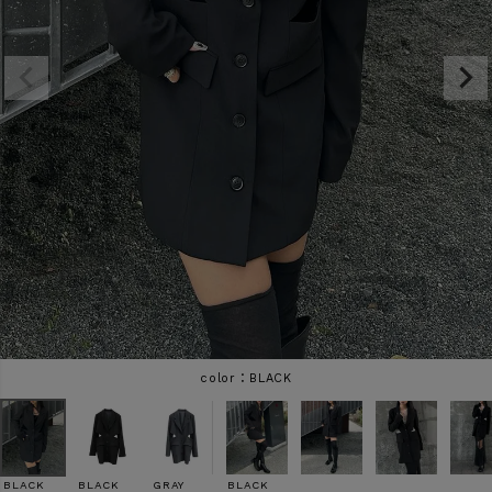
商品タイプ
ORIGINAL
HIT ITEM
カラー
価格（税込）
〜
BLACK
在庫なし商品
表示する
表示しない
BLACK
BLACK
GRAY
BLACK