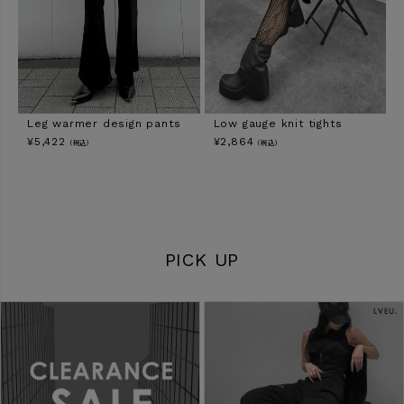
Leg warmer design pants
Low gauge knit tights
¥
5,422
¥
2,864
（税込）
（税込）
PICK UP