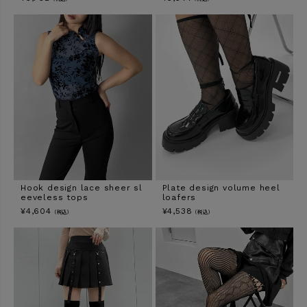
Hook design lace sheer sl
Plate design volume heel
eeveless tops
loafers
¥
4,604
¥
4,538
（税込）
（税込）