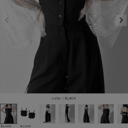
商品タイプ
ORIGINAL
HIT ITEM
カラー
価格（税込）
〜
BLACK
在庫なし商品
表示する
表示しない
BLACK
BLACK