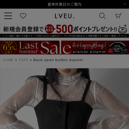
令和8年熊本地震の影響によるお荷物のお届けについて
10,000円以上ご購入で送料無料
新規会員登録でもれなく500ポイントプレゼント
夏季休業日のご案内
令和8年熊本地震の影響によるお荷物のお届けについて
キーワード
HOME
TOPS
Back open button bustier
商品番号
販売タイプ
新着
再入荷
SALE