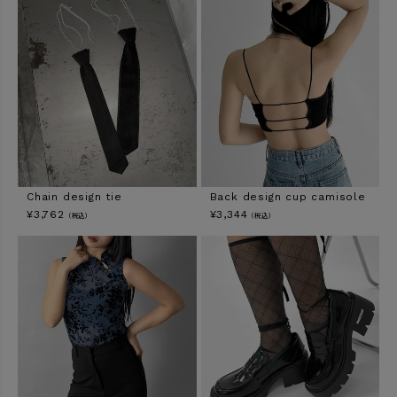
Chain design tie
Back design cup camisole
¥
3,762
¥
3,344
（税込）
（税込）