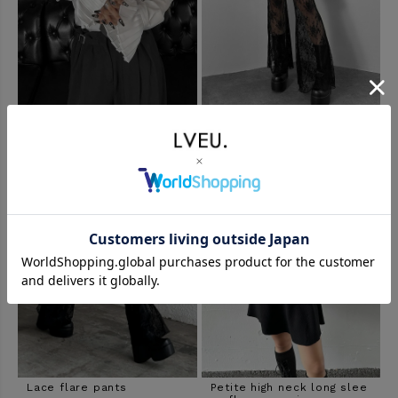
Pleated sleeve design shi
Double belt design pleate
rt
d mini skirt
Lace flare pants
Petite high neck long slee