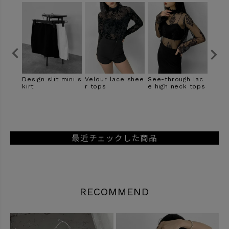
r dock
Design slit mini s
Velour lace shee
See-through lac
Sheer
ulder
kirt
r tops
e high neck tops
weed
最近チェックした商品
RECOMMEND