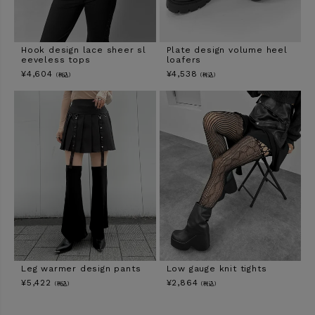
Hook design lace sheer sl
Plate design volume heel
eeveless tops
loafers
¥
4,604
¥
4,538
（税込）
（税込）
Leg warmer design pants
Low gauge knit tights
¥
5,422
¥
2,864
（税込）
（税込）