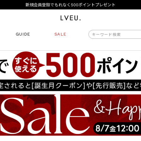
夏季休業日のご案内
令和8年熊本地震の影響によるお荷物のお届けについて
10,000円以上ご購入で送料無料
新規会員登録でもれなく500ポイントプレゼント
夏季休業日のご案内
GUIDE
SALE
令和8年熊本地震の影響によるお荷物のお届けについて
商品番号
商品タイプ
再入荷
ORIGINAL
HIT 
価格（税込）