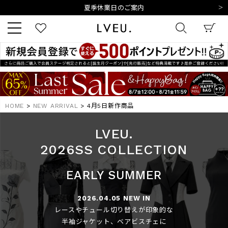
令和8年熊本地震の影響によるお荷物のお届けについて
10,000円以上ご購入で送料無料
新規会員登録でもれなく500ポイントプレゼント
夏季休業日のご案内
令和8年熊本地震の影響によるお荷物のお届けについて
キーワード
HOME
NEW ARRIVAL
4月5日新作商品
商品番号
LVEU.
2026SS COLLECTION
EARLY SUMMER
販売タイプ
2026.04.05 NEW IN
新着
再入荷
SALE
レースやチュール切り替えが印象的な
半袖ジャケット、ベアビスチェに