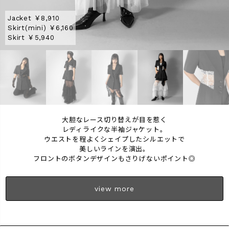
Jacket ￥8,910
Jacket ￥8,910
Jacket ￥8,910
Skirt(mini) ￥6,160
Pants ￥8,910
Skirt ￥5,940
Jacket ￥8,910
Skirt ￥5,940
Jacket ￥8,910
大胆なレース切り替えが目を惹く
レディライクな半袖ジャケット。
ウエストを程よくシェイプしたシルエットで
美しいラインを演出。
フロントのボタンデザインもさりげないポイント◎
view more