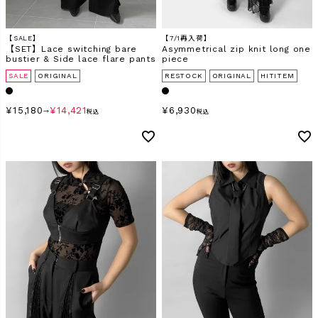
【SALE】
【7/1再入荷】
【SET】Lace switching bare
Asymmetrical zip knit long one
bustier & Side lace flare pants
piece
SALE
ORIGINAL
RESTOCK
ORIGINAL
HITITEM
¥
15,180
¥
14,421
¥
6,930
→
税込
税込