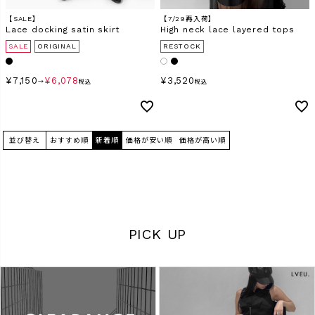
【SALE】
【7/29再入荷】
Lace docking satin skirt
High neck lace layered tops
SALE
ORIGINAL
RESTOCK
¥
7,150
¥
6,078
¥
3,520
→
税込
税込
並び替え
おすすめ順
新着順
価格が安い順
価格が高い順
PICK UP