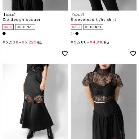
【SALE】
【SALE】
Zip design bustier
Sleeveless tight shirt
SALE
ORIGINAL
SALE
ORIGINAL
¥
5,500
¥
5,225
¥
5,280
¥
4,910
→
税込
→
税込