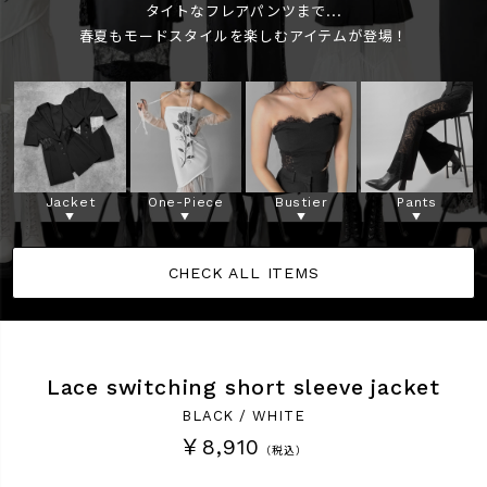
タイトなフレアパンツまで...
春夏もモードスタイルを楽しむアイテムが登場！
商品タイプ
ORIGINAL
HIT ITEM
カラー
Jacket
One-Piece
Bustier
Pants
CHECK ALL ITEMS
価格（税込）
〜
Lace switching short sleeve jacket
BLACK / WHITE
在庫なし商品
￥8,910
（税込）
表示する
表示しない