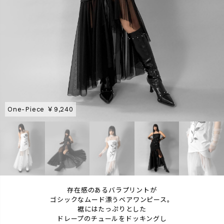
One-Piece ￥9,240
One-Piece ￥9,240
One-Piece ￥9,240
Layered Tops ￥3,520
One-Piece ￥9,240
One-Piece ￥9,240
存在感のあるバラプリントが
ゴシックなムード漂うベアワンピース。
裾にはたっぷりとした
ドレープのチュールをドッキングし