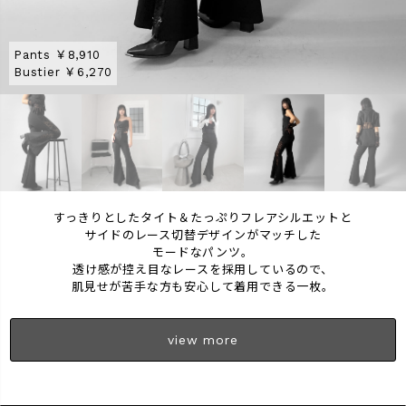
Pants ￥8,910
Bustier ￥6,270
Pants ￥8,910
Pants ￥8,910
Shirt ￥6,380
Pants ￥8,910
Pants ￥8,910
Bustier ￥6,270
Bustier ￥6,270
Tie ￥4,180
Bustier ￥6,270
Jacket ￥8,910
すっきりとしたタイト＆たっぷりフレアシルエットと
サイドのレース切替デザインがマッチした
モードなパンツ。
透け感が控え目なレースを採用しているので、
肌見せが苦手な方も安心して着用できる一枚。
view more