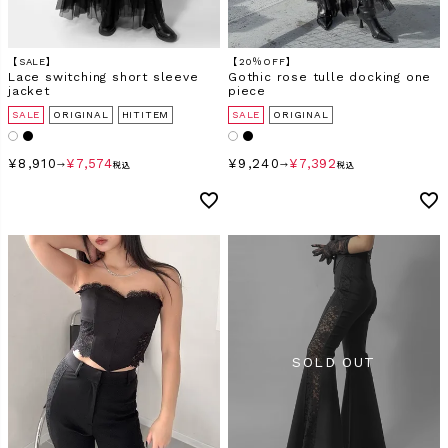
【SALE】
【20％OFF】
Lace switching short sleeve
Gothic rose tulle docking one
jacket
piece
SALE
ORIGINAL
HITITEM
SALE
ORIGINAL
¥
8,910
¥
7,574
¥
9,240
¥
7,392
→
税込
→
税込