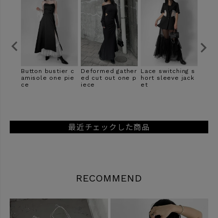
ather
Lace switching s
Pin design merm
Back lace velour
2way
one p
hort sleeve jack
aid skirt
one piece
o
et
最近チェックした商品
RECOMMEND