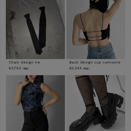
Chain design tie
Back design cup camisole
¥
3,762
¥
3,344
（税込）
（税込）