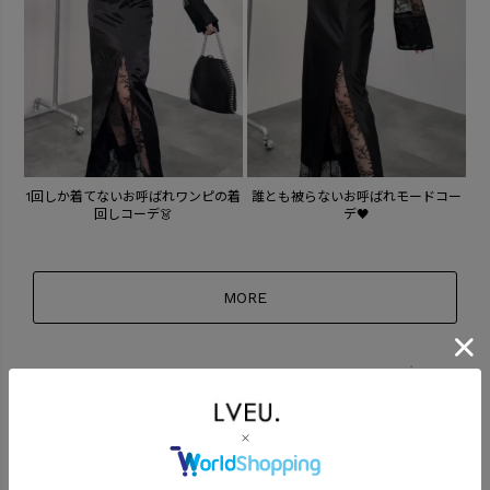
12
1回しか着てないお呼ばれワンピの着
誰とも被らないお呼ばれモードコー
回しコーデ👗
デ🖤
MORE
powered by
COORDINATE ITEM