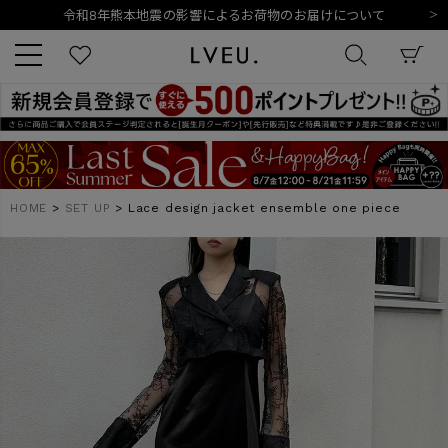
令和8年熊本地震の影響によるお荷物のお届けについて
10,000円以上ご購入で送料無料
新規会員登録でもれなく500ポイントプレゼント
夏季休業日のご案内
令和8年熊本地震の影響によるお荷物のお届けについて
キーワード
HOME
SET UP
Lace design jacket ensemble one piece
商品番号
販売タイプ
新着
再入荷
SALE