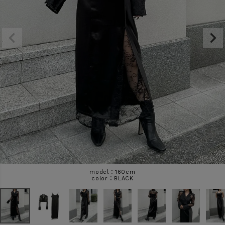
商品タイプ
ORIGINAL
HIT ITEM
カラー
価格（税込）
〜
model：160cm
BLACK
在庫なし商品
表示する
表示しない