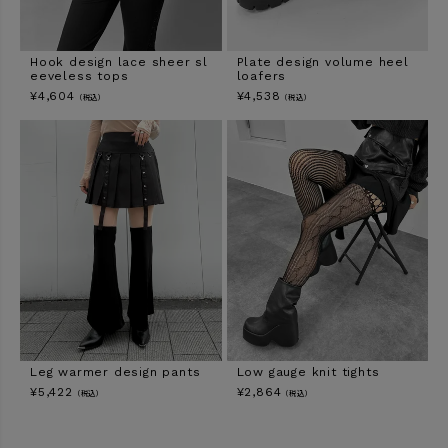
Hook design lace sheer sl
Plate design volume heel
eeveless tops
loafers
¥
4,604
¥
4,538
（税込）
（税込）
Leg warmer design pants
Low gauge knit tights
¥
5,422
¥
2,864
（税込）
（税込）