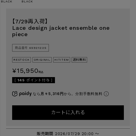
BLACK
BLACK
【7/29再入荷】
検索
Lace design jacket ensemble one
piece
商品番号
65921225
RESTOCK
ORIGINAL
HITITEM
送料無料
¥
15,950
税込
[
145
ポイント付与 ]
なら
月々5,316円
から。分割手数料無料
カートに入れる
販売期間
2026/07/29 20:00
〜