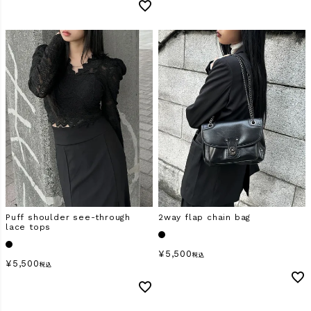
Puff shoulder see-through
2way flap chain bag
lace tops
¥
5,500
税込
¥
5,500
税込