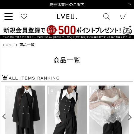
令和8年熊本地震の影響によるお荷物のお届けについて
10,000円以上ご購入で送料無料
新規会員登録でもれなく500ポイントプレゼント
夏季休業日のご案内
令和8年熊本地震の影響によるお荷物のお届けについて
キーワード
HOME
商品一覧
商品一覧
商品番号
ALL ITEMS RANKING
5
6
7
販売タイプ
新着
再入荷
SALE