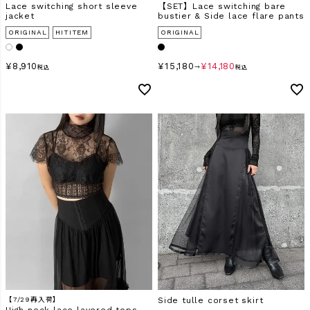
Lace switching short sleeve
【SET】Lace switching bare
jacket
bustier & Side lace flare pants
ORIGINAL
HITITEM
ORIGINAL
¥
8,910
¥
15,180
¥
14,180
税込
→
税込
【7/29再入荷】
Side tulle corset skirt
High neck lace layered tops