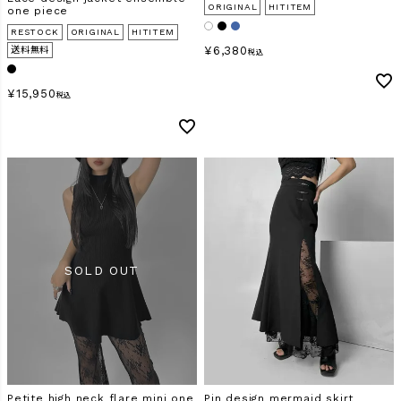
ORIGINAL
HITITEM
one piece
RESTOCK
ORIGINAL
HITITEM
¥
6,380
送料無料
税込
検索
¥
15,950
税込
Petite high neck flare mini one
Pin design mermaid skirt