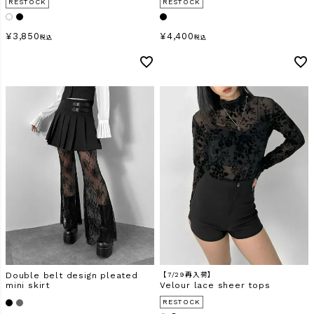
RESTOCK
RESTOCK
¥
3,850
¥
4,400
税込
税込
Double belt design pleated
【7/29再入荷】
mini skirt
Velour lace sheer tops
RESTOCK