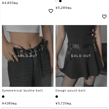
¥
4,950
税込
¥
5,280
税込
Symmetrical buckle belt
Design pouch belt
¥
4,180
¥
5,720
税込
税込