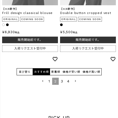
【9/6新作】
【9/6新作】
Frill design classical blouse
Double button cropped vest
ORIGINAL
COMING SOON
ORIGINAL
COMING SOON
¥
6,930
¥
5,500
税込
税込
販売開始前です。
販売開始前です。
入荷リクエスト受付中
入荷リクエスト受付中
並び替え
おすすめ順
新着順
価格が安い順
価格が高い順
1
2
3
4
PICK UP