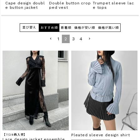
Cape design doubl
Double button crop
Trumpet sleeve lac
L
e button jacket
ped vest
e tops
k
商品タイプ
ORIGINAL
HIT ITEM
並び替え
おすすめ順
新着順
価格が安い順
価格が高い順
1
2
3
4
カラー
価格（税込）
〜
在庫なし商品
【7/29再入荷】
Pleated sleeve design shirt
表示する
表示しない
Lace design jacket ensemble