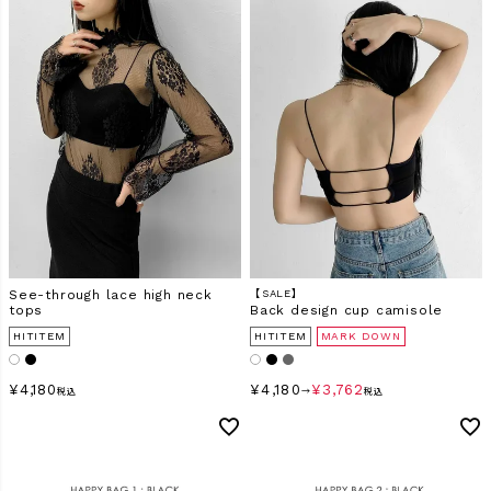
See-through lace high neck
【SALE】
tops
Back design cup camisole
HITITEM
HITITEM
MARK DOWN
¥
4,180
¥
4,180
¥
3,762
税込
→
税込