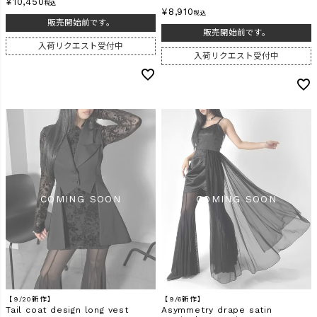
¥
10,450
税込
¥
8,910
税込
販売開始前です。
販売開始前です。
入荷リクエスト受付中
入荷リクエスト受付中
【9/20新作】
【9/6新作】
Tail coat design long vest
Asymmetry drape satin