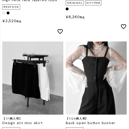
ORIGINAL
HITITEM
RESTOCK
¥
8,360
税込
¥
3,520
税込
【7/1再入荷】
【7/29再入荷】
Design slit mini skirt
Back open button bustier