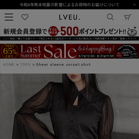
10,000円以上ご購入で送料無料
新規会員登録でもれなく500ポイントプレゼント
夏季休業日のご案内
令和8年熊本地震の影響によるお荷物のお届けについて
キーワード
HOME
TOPS
Sheer sleeve corset shirt
商品番号
販売タイプ
新着
再入荷
SALE