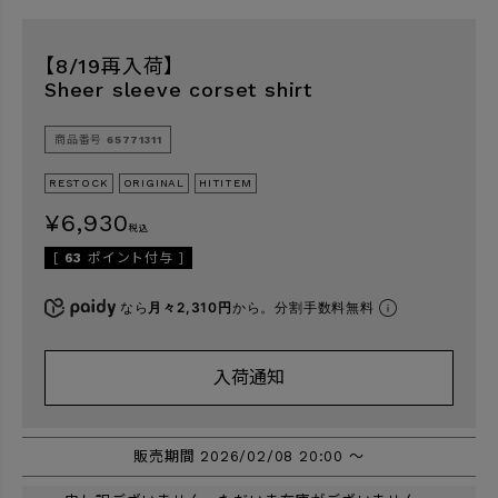
【8/19再入荷】
検索
Sheer sleeve corset shirt
商品番号
65771311
RESTOCK
ORIGINAL
HITITEM
¥
6,930
税込
[
63
ポイント付与 ]
なら
月々2,310円
から。分割手数料無料
入荷通知
販売期間
2026/02/08 20:00
〜