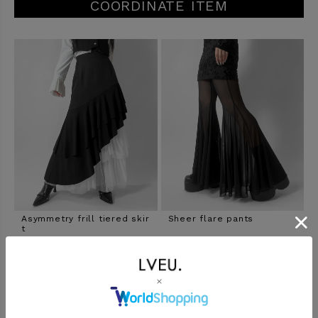
COORDINATE ITEM
Asymmetry frill tiered skir
Sheer flare pants
t