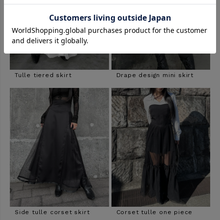
Tulle tiered skirt
Drape design mini skirt
Side tulle corset skirt
Corset tulle one piece