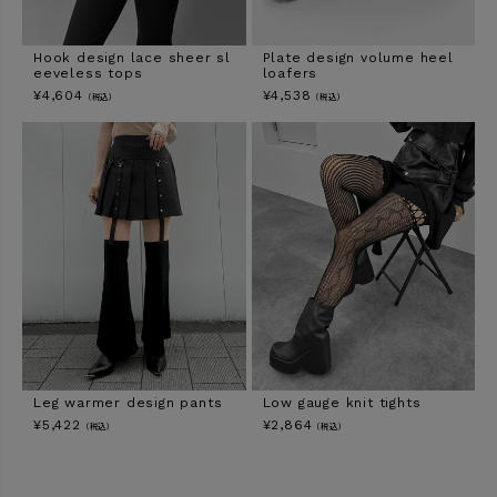
Hook design lace sheer sl
Plate design volume heel
eeveless tops
loafers
¥
4,604
¥
4,538
（税込）
（税込）
Leg warmer design pants
Low gauge knit tights
¥
5,422
¥
2,864
（税込）
（税込）