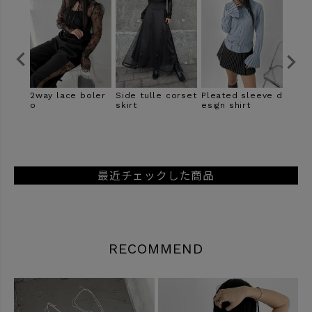
 skirt
2way lace boler
Side tulle corset
Pleated sleeve d
Zip d
o
skirt
esign shirt
er
最近チェックした商品
RECOMMEND