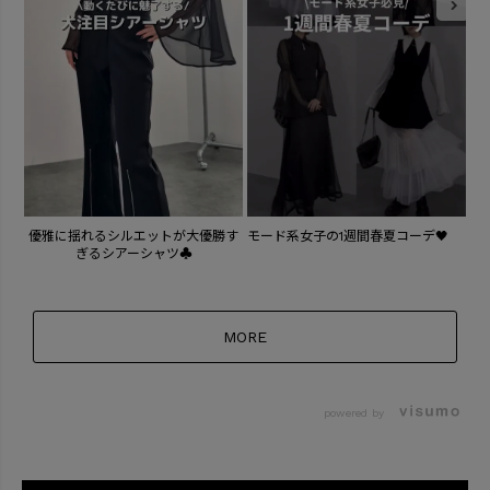
ほ
優雅に揺れるシルエットが大優勝す
モード系女子の1週間春夏コーデ🖤
ぎるシアーシャツ♣️
MORE
powered by