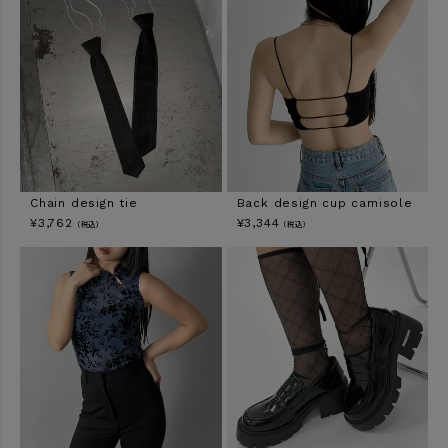
Chain design tie
Back design cup camisole
¥
3,762
¥
3,344
（税込）
（税込）