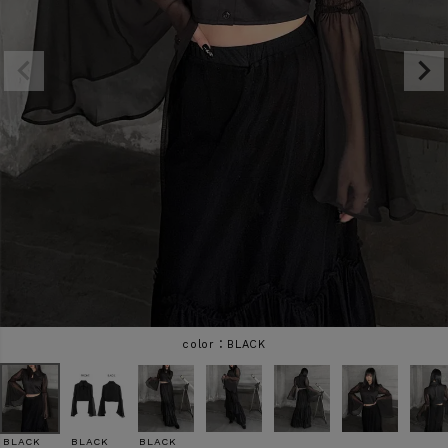
商品タイプ
ORIGINAL
HIT ITEM
カラー
価格（税込）
〜
BLACK
在庫なし商品
表示する
表示しない
BLACK
BLACK
BLACK