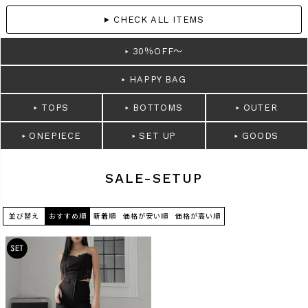
CHECK ALL ITEMS
商品タイプ
30％OFF～
ORIGINAL
HIT ITEM
HAPPY BAG
TOPS
BOTTOMS
OUTER
カラー
ONEPIECE
SET UP
GOODS
SALE-SETUP
価格（税込）
並び替え
おすすめ順
新着順
価格が安い順
価格が高い順
〜
在庫なし商品
表示する
表示しない