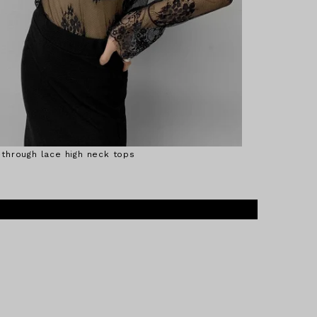
through lace high neck tops
Double belt de