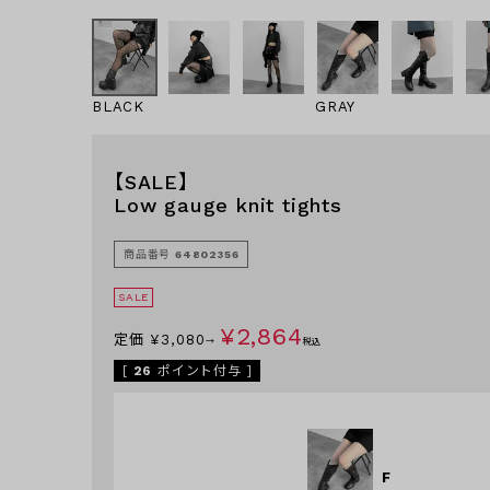
BLACK
GRAY
【SALE】
Low gauge knit tights
商品番号
64802356
SALE
¥
2,864
定価
¥
3,080
→
税込
[
26
ポイント付与 ]
F