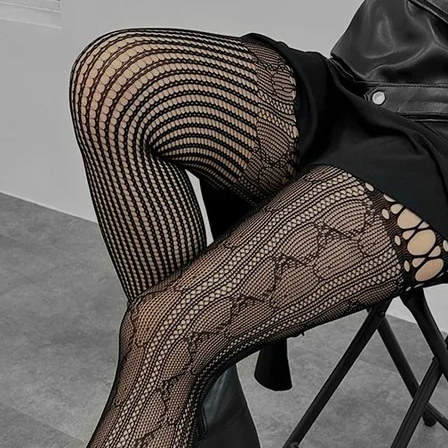
〜
品
する
表示しない
検索