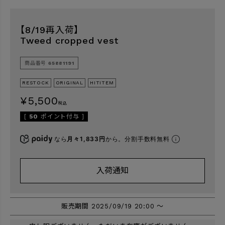
【8/19再入荷】
検索
Tweed cropped vest
商品番号
65881191
RESTOCK
ORIGINAL
HITITEM
¥
5,500
税込
[
50
ポイント付与 ]
なら
月々1,833円
から。分割手数料無料
入荷通知
販売期間
2025/09/19 20:00
〜