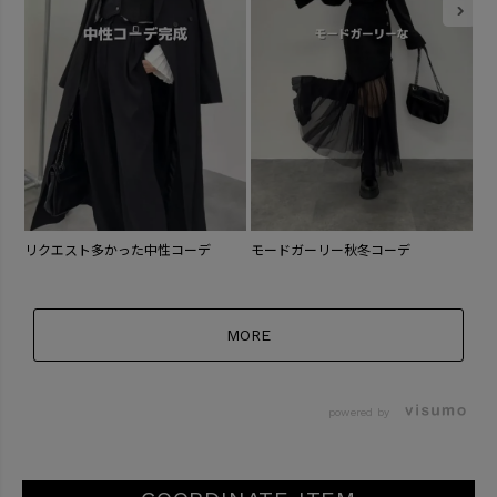
ゴ
リクエスト多かった中性コーデ
モードガーリー秋冬コーデ
MORE
powered by