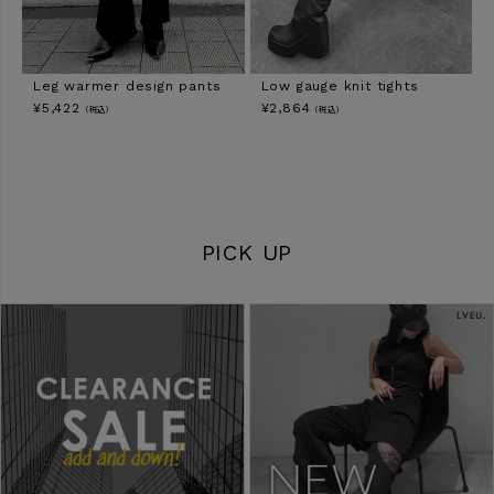
Leg warmer design pants
Low gauge knit tights
¥
5,422
¥
2,864
（税込）
（税込）
PICK UP