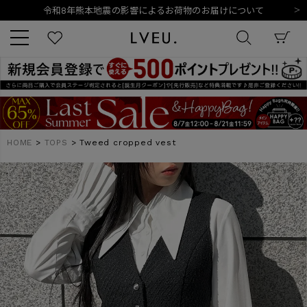
令和8年熊本地震の影響によるお荷物のお届けについて
10,000円以上ご購入で送料無料
新規会員登録でもれなく500ポイントプレゼント
夏季休業日のご案内
令和8年熊本地震の影響によるお荷物のお届けについて
キーワード
HOME
TOPS
Tweed cropped vest
商品番号
販売タイプ
新着
再入荷
SALE