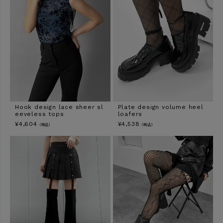
Hook design lace sheer sl
Plate design volume heel
eeveless tops
loafers
¥
4,604
¥
4,538
（税込）
（税込）