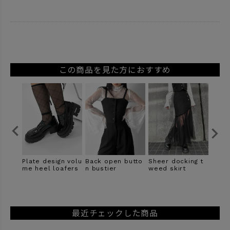
この商品を見た方におすすめ
butto
Sheer docking t
2way tuck design
Wool trench coa
Chain
weed skirt
long jacket
t
最近チェックした商品