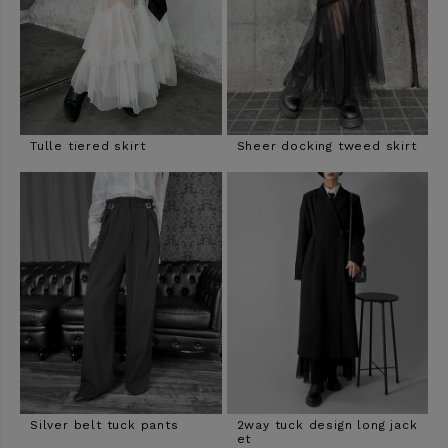
Tulle tiered skirt
Sheer docking tweed skirt
Silver belt tuck pants
2way tuck design long jack
et