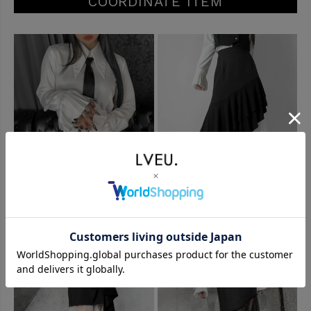
COORDINATE ITEM
Pleated sleeve design shi
Asymmetry frill tiered skir
rt
t