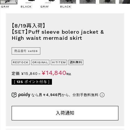
GRAY
BLACK
GRAY
BLACK
検索
【8/19再入荷】
【SET】Puff sleeve bolero jacket &
High waist mermaid skirt
商品番号
set26
RESTOCK
ORIGINAL
HITITEM
送料無料
¥
14,840
定価
¥
15,840
→
税込
[
135
ポイント付与 ]
なら
月々4,946円
から。分割手数料無料
入荷通知