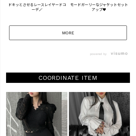
ドキッとさせるレースレイヤードコ
モードガーリーなジャケットセット
12
ーデ🪄
アップ🖤
MORE
powered by
COORDINATE ITEM