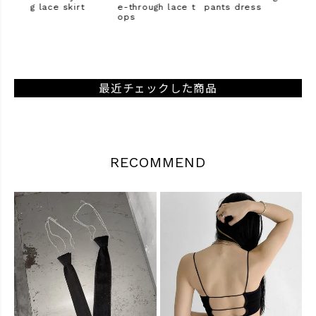
g lace skirt
e-through lace t
pants dress
et e
ops
piec
最近チェックした商品
RECOMMEND