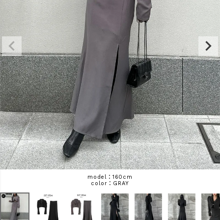
商品タイプ
ORIGINAL
HIT ITEM
カラー
価格（税込）
〜
model：160cm
GRAY
在庫なし商品
表示する
表示しない