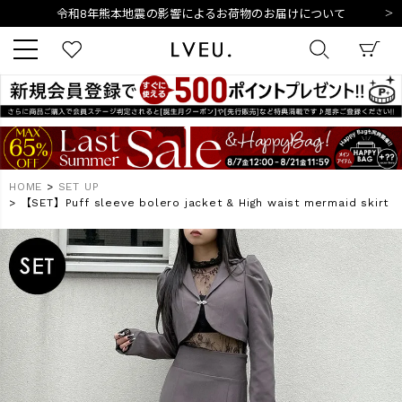
10,000円以上ご購入で送料無料
新規会員登録でもれなく500ポイントプレゼント
夏季休業日のご案内
令和8年熊本地震の影響によるお荷物のお届けについて
10,000円以上ご購入で送料無料
キーワード
新規会員登録でもれなく500ポイントプレゼント
夏季休業日のご案内
令和8年熊本地震の影響によるお荷物のお届けについて
HOME
SET UP
【SET】Puff sleeve bolero jacket & High waist mermaid skirt
商品番号
販売タイプ
新着
再入荷
SALE