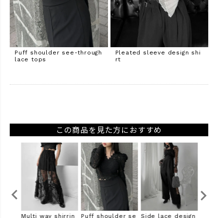
Puff shoulder see-through
Pleated sleeve design shi
lace tops
rt
この商品を見た方におすすめ
ight s
Multi way shirrin
Puff shoulder se
Side lace design
Lace 