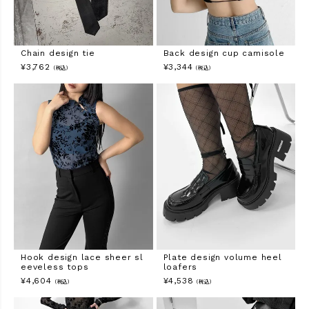
Chain design tie
Back design cup camisole
¥
3,762
¥
3,344
（税込）
（税込）
Hook design lace sheer sl
Plate design volume heel
eeveless tops
loafers
¥
4,604
¥
4,538
（税込）
（税込）