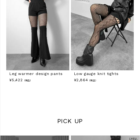
Leg warmer design pants
Low gauge knit tights
¥
5,422
¥
2,864
（税込）
（税込）
PICK UP