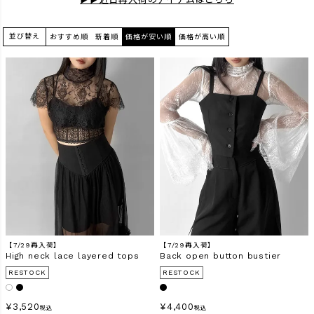
商品タイプ
並び替え
おすすめ順
新着順
価格が安い順
価格が高い順
ORIGINAL
HIT ITEM
カラー
価格（税込）
〜
【7/29再入荷】
【7/29再入荷】
High neck lace layered tops
Back open button bustier
RESTOCK
RESTOCK
在庫なし商品
表示する
表示しない
¥
3,520
¥
4,400
税込
税込