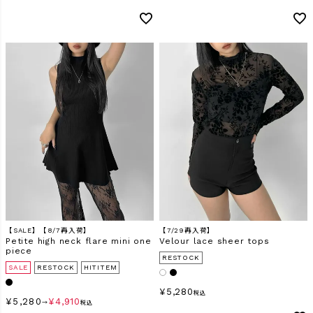
検索
【SALE】【8/7再入荷】
【7/29再入荷】
Petite high neck flare mini one
Velour lace sheer tops
piece
RESTOCK
SALE
RESTOCK
HITITEM
¥
5,280
税込
¥
5,280
¥
4,910
→
税込