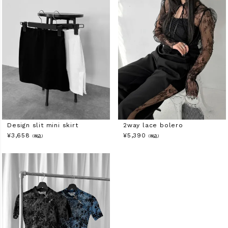
Design slit mini skirt
2way lace bolero
¥
3,658
¥
5,390
（税込）
（税込）