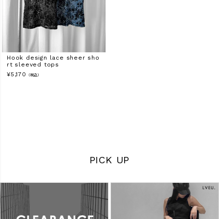
Hook design lace sheer sho
rt sleeved tops
¥
5,170
（税込）
PICK UP