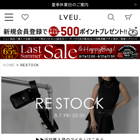
夏季休業日のご案内
令和8年熊本地震の影響によるお荷物のお届けについて
10,000円以上ご購入で送料無料
新規会員登録でもれなく500ポイントプレゼント
夏季休業日のご案内
キーワード
令和8年熊本地震の影響によるお荷物のお届けについて
HOME
RESTOCK
商品番号
販売タイプ
新着
再入荷
SALE
▶▶近日再入荷のアイテムはこちら