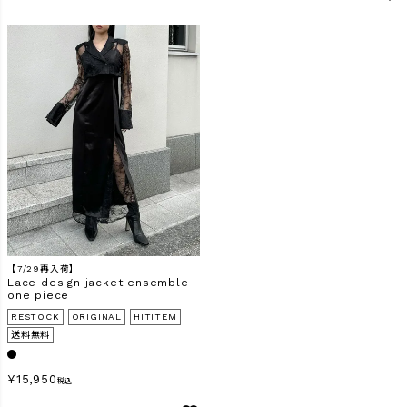
【7/29再入荷】
Lace design jacket ensemble
one piece
RESTOCK
ORIGINAL
HITITEM
送料無料
¥
15,950
税込