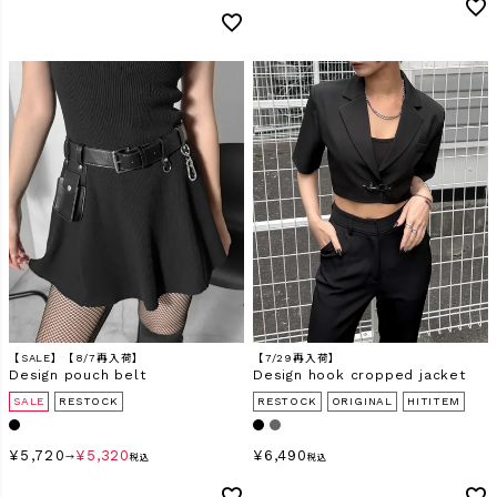
【SALE】【8/7再入荷】
【7/29再入荷】
Design pouch belt
Design hook cropped jacket
SALE
RESTOCK
RESTOCK
ORIGINAL
HITITEM
¥
5,720
¥
5,320
¥
6,490
→
税込
税込