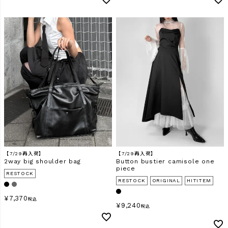
【7/29再入荷】
【7/29再入荷】
2way big shoulder bag
Button bustier camisole one
piece
RESTOCK
RESTOCK
ORIGINAL
HITITEM
¥
7,370
税込
¥
9,240
税込