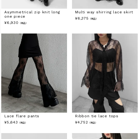
Asymmetrical zip knit long
Multi way shirring lace skirt
one piece
¥
6,375
（税込）
¥
6,930
（税込）
Lace flare pants
Ribbon tie lace tops
¥
5,643
¥
4,752
（税込）
（税込）