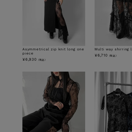
Asymmetrical zip knit long one
Multi way shirring 
piece
¥
6,710
（税込）
¥
6,930
（税込）