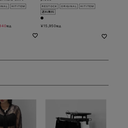
INAL
HITITEM
RESTOCK
ORIGINAL
HITITEM
送料無料
,840
¥
15,950
税込
税込