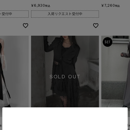
¥
6,930
¥
7,260
税込
税込
ト受付中
入荷リクエスト受付中
【8/19再入荷】
【8/19再入荷】
isole one
Asymmetrical switching jacket
【SET】Puff sle
& High waist m