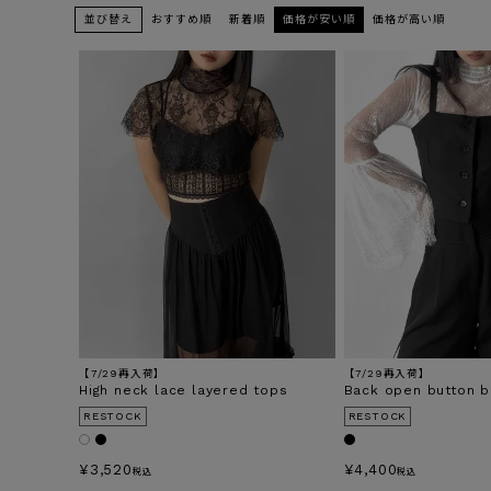
並び替え
おすすめ順
新着順
価格が安い順
価格が高い順
【7/29再入荷】
【7/29再入荷】
High neck lace layered tops
Back open button b
RESTOCK
RESTOCK
¥
3,520
¥
4,400
税込
税込