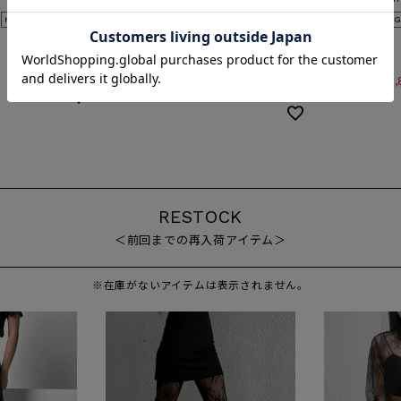
RESTOCK
ORIGINAL
HITITEM
HITITEM
RESTOCK
ORIG
送料無料
¥
9,900
税込
入荷リクエスト受付中
¥
15,840
¥
14
→
RESTOCK
＜前回までの再入荷アイテム＞
※在庫がないアイテムは表示されません。