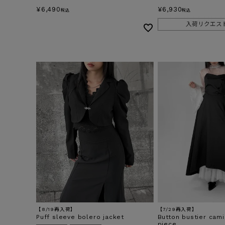
¥
6,490
¥
6,930
税込
税込
入荷リクエス
【8/19再入荷】
【7/29再入荷】
Puff sleeve bolero jacket
Button bustier cam
piece