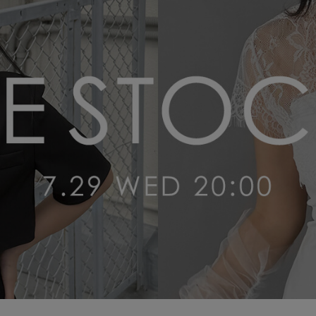
〜
品
する
表示しない
検索