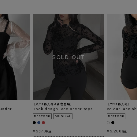
【8/19再入荷＆新色登場】
【7/29再入荷】
ustier
Hook design lace sheer tops
Velour lace s
RESTOCK
ORIGINAL
RESTOCK
¥
5,170
¥
5,280
税込
税込