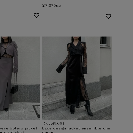
¥
7,370
税込
【7/29再入荷】
eve bolero jacket
Lace design jacket ensemble one
ermaid skirt
piece