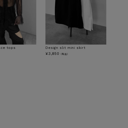
ace tops
Design slit mini skirt
¥
3,850
（税込）