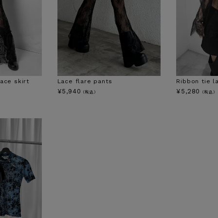
lace skirt
Lace flare pants
Ribbon tie l
¥
5,940
¥
5,280
（税込）
（税込）