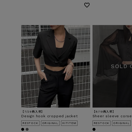
【7/29再入荷】
【8/19再入荷】
Design hook cropped jacket
Sheer sleeve corset
RESTOCK
ORIGINAL
HITITEM
RESTOCK
ORIGINAL