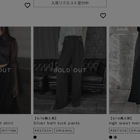
入荷リクエスト受付中
【8/19再入荷】
【8/19再入荷】
 shirt
Silver belt tuck pants
High waist mer
HITITEM
RESTOCK
ORIGINAL
RESTOCK
ORIG