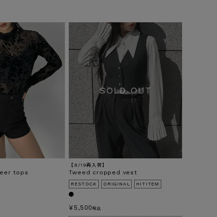
【8/19再入荷】
heer tops
Tweed cropped vest
RESTOCK
ORIGINAL
HITITEM
¥
5,500
税込