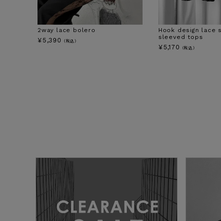
2way lace bolero
Hook design lace 
sleeved tops
¥
5,390
（税込）
¥
5,170
（税込）