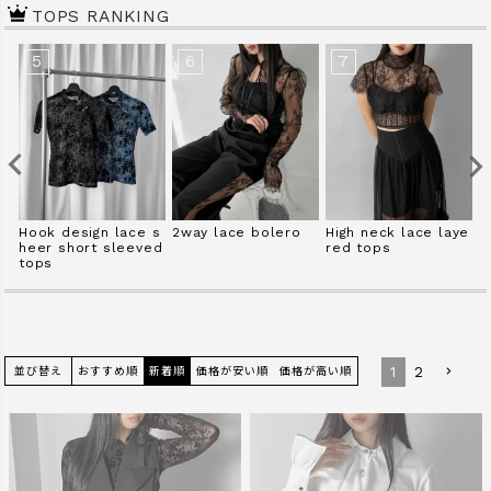
TOPS RANKING
商品タイプ
5
6
7
ORIGINAL
HIT ITEM
カラー
es
Hook design lace s
2way lace bolero
High neck lace laye
B
heer short sleeved
red tops
m
tops
価格（税込）
〜
1
2
並び替え
おすすめ順
新着順
価格が安い順
価格が高い順
在庫なし商品
表示する
表示しない