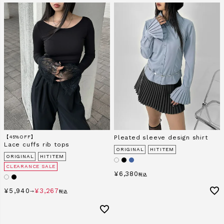
【45%OFF】
Pleated sleeve design shirt
Lace cuffs rib tops
ORIGINAL
HITITEM
ORIGINAL
HITITEM
CLEARANCE SALE
¥
6,380
税込
¥
5,940
¥
3,267
→
税込