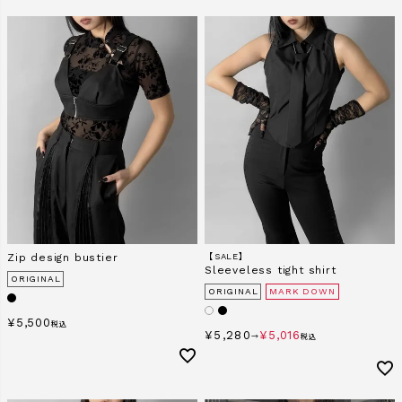
Zip design bustier
【SALE】
Sleeveless tight shirt
ORIGINAL
ORIGINAL
MARK DOWN
¥
5,500
税込
¥
5,280
¥
5,016
→
税込