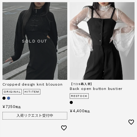
Cropped design knit blouson
【7/29再入荷】
Back open button bustier
ORIGINAL
HITITEM
RESTOCK
¥
7,150
税込
¥
4,400
税込
入荷リクエスト受付中