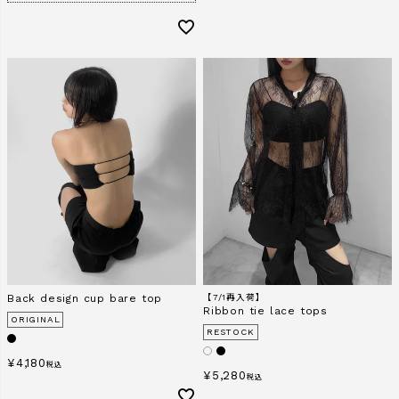
Back design cup bare top
【7/1再入荷】
Ribbon tie lace tops
ORIGINAL
RESTOCK
¥
4,180
税込
¥
5,280
税込