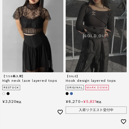
【7/29再入荷】
【SALE】
High neck lace layered tops
Hook design layered tops
RESTOCK
ORIGINAL
MARK DOWN
¥
3,520
¥
6,270
¥
5,831
税込
→
税込
入荷リクエスト受付中