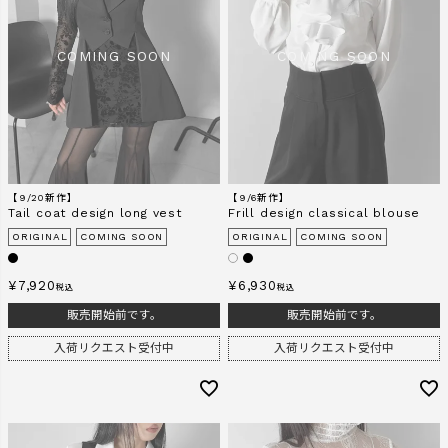
検索
【9/20新作】
【9/6新作】
Tail coat design long vest
Frill design classical blouse
ORIGINAL
COMING SOON
ORIGINAL
COMING SOON
¥
7,920
¥
6,930
税込
税込
販売開始前です。
販売開始前です。
入荷リクエスト受付中
入荷リクエスト受付中