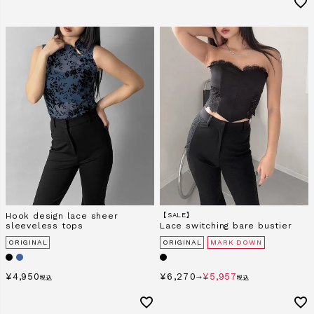
Hook design lace sheer
【SALE】
sleeveless tops
Lace switching bare bustier
ORIGINAL
ORIGINAL
MARK DOWN
¥
4,950
¥
6,270
¥
5,957
税込
→
税込