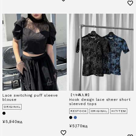
Lace switching puff sleeve
【7/8再入荷】
blouse
Hook design lace sheer short
sleeved tops
ORIGINAL
RESTOCK
ORIGINAL
HITITEM
¥
5,940
税込
¥
5,170
税込