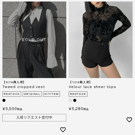
【8/19再入荷】
【7/29再入荷】
Tweed cropped vest
Velour lace sheer tops
RESTOCK
ORIGINAL
HITITEM
RESTOCK
¥
5,500
¥
5,280
税込
税込
入荷リクエスト受付中