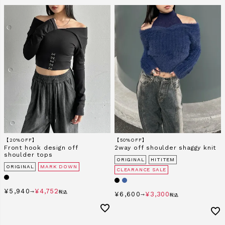
【20%OFF】
【50%OFF】
Front hook design off
2way off shoulder shaggy knit
shoulder tops
ORIGINAL
HITITEM
ORIGINAL
MARK DOWN
CLEARANCE SALE
¥
5,940
¥
4,752
→
税込
¥
6,600
¥
3,300
→
税込