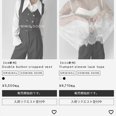
【9/6新作】
【8/23新作】
Double button cropped vest
Trumpet sleeve lace tops
ORIGINAL
COMING SOON
ORIGINAL
COMING SOON
¥
5,500
¥
6,710
税込
税込
販売開始前です。
販売開始前です。
入荷リクエスト受付中
入荷リクエスト受付中