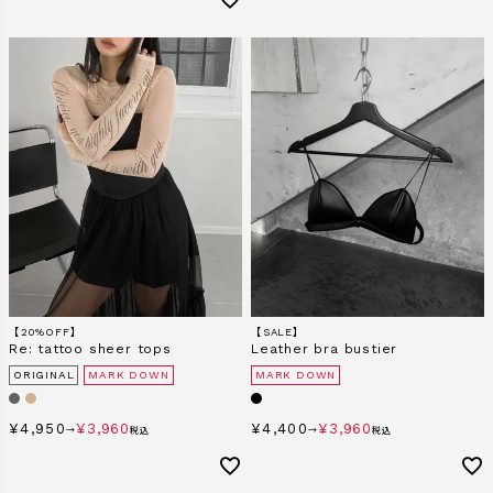
【20%OFF】
【SALE】
Re: tattoo sheer tops
Leather bra bustier
ORIGINAL
MARK DOWN
MARK DOWN
¥
4,950
¥
3,960
¥
4,400
¥
3,960
→
税込
→
税込