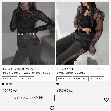
【8/19再入荷＆新色登場】
【7/8再入荷】
Hook design lace sheer tops
2way lace bolero
RESTOCK
ORIGINAL
RESTOCK
ORIGINAL
HITITEM
¥
5,170
¥
5,390
税込
税込
入荷リクエスト受付中