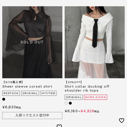
【8/19再入荷】
【20%OFF】
Sheer sleeve corset shirt
Shirt collar docking off
shoulder rib tops
RESTOCK
ORIGINAL
HITITEM
ORIGINAL
MARK DOWN
¥
6,930
税込
¥
6,160
¥
4,928
→
税込
入荷リクエスト受付中