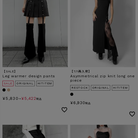
【SALE】
【7/1再入荷】
Leg warmer design pants
Asymmetrical zip knit long one
piece
SALE
ORIGINAL
HITITEM
RESTOCK
ORIGINAL
HITITEM
¥
5,830
¥
5,422
→
税込
¥
6,930
税込