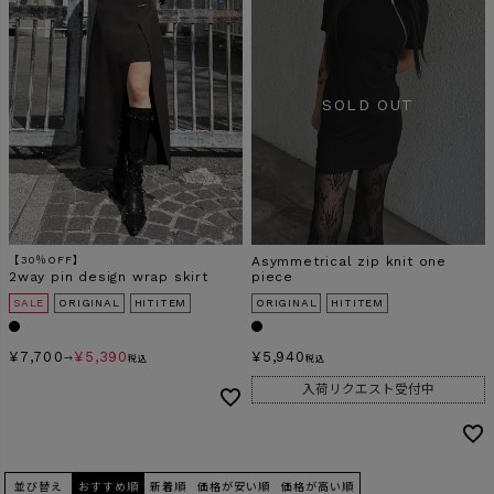
【30％OFF】
Asymmetrical zip knit one
2way pin design wrap skirt
piece
SALE
ORIGINAL
HITITEM
ORIGINAL
HITITEM
¥
7,700
¥
5,390
¥
5,940
→
税込
税込
入荷リクエスト受付中
並び替え
おすすめ順
新着順
価格が安い順
価格が高い順