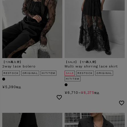
【7/8再入荷】
【SALE】【7/1再入荷】
2way lace bolero
Multi way shirring lace skirt
RESTOCK
ORIGINAL
HITITEM
SALE
RESTOCK
ORIGINAL
HITITEM
¥
5,390
税込
¥
6,710
¥
6,375
→
税込