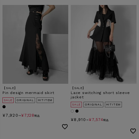
【SALE】
【SALE】
Pin design mermaid skirt
Lace switching short sleeve
jacket
SALE
ORIGINAL
HITITEM
SALE
ORIGINAL
HITITEM
¥
7,920
¥
7,128
→
税込
¥
8,910
¥
7,574
→
税込