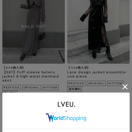
【8/19再入荷】
【7/29再入荷】
【SET】Puff sleeve bolero
Lace design jacket ensemble
jacket & High waist mermaid
one piece
skirt
RESTOCK
ORIGINAL
HITITEM
RESTOCK
ORIGINAL
HITITEM
送料無料
送料無料
¥
15,950
税込
¥
15,840
¥
14,840
→
税込
入荷リクエスト受付中