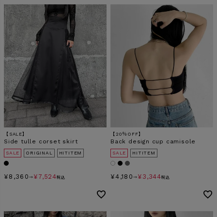
【SALE】
【20％OFF】
Side tulle corset skirt
Back design cup camisole
SALE
ORIGINAL
HITITEM
SALE
HITITEM
¥
8,360
¥
7,524
¥
4,180
¥
3,344
→
税込
→
税込