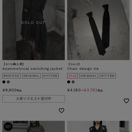
【8/19再入荷】
【SALE】
Asymmetrical switching jacket
Chain design tie
RESTOCK
ORIGINAL
HITITEM
SALE
ORIGINAL
HITITEM
¥
9,900
¥
4,180
¥
3,762
税込
→
税込
入荷リクエスト受付中