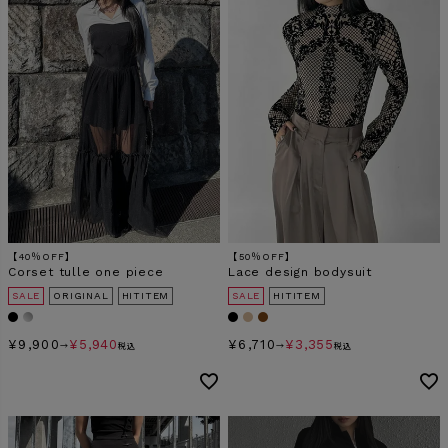
【40％OFF】
【50％OFF】
Corset tulle one piece
Lace design bodysuit
SALE
ORIGINAL
HITITEM
SALE
HITITEM
¥
9,900
¥
5,940
¥
6,710
¥
3,355
→
税込
→
税込