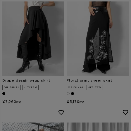
商品タイプ
ORIGINAL
HIT ITEM
カラー
Drape design wrap skirt
Floral print sheer skirt
価格（税込）
ORIGINAL
HITITEM
ORIGINAL
HITITEM
〜
¥
7,260
¥
5,170
税込
税込
在庫なし商品
表示する
表示しない