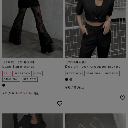
【SALE】【7/1再入荷】
【7/29再入荷】
Lace flare pants
Design hook cropped jacket
SALE
RESTOCK
NEW
RESTOCK
ORIGINAL
HITITEM
ORIGINAL
HITITEM
¥
6,490
税込
¥
5,940
¥
5,643
→
税込