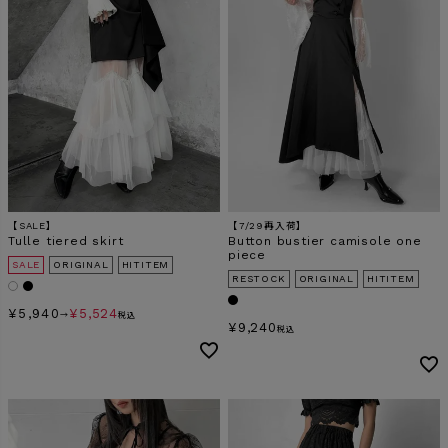
【SALE】
【7/29再入荷】
Tulle tiered skirt
Button bustier camisole one
piece
SALE
ORIGINAL
HITITEM
RESTOCK
ORIGINAL
HITITEM
¥
5,940
¥
5,524
→
税込
¥
9,240
税込