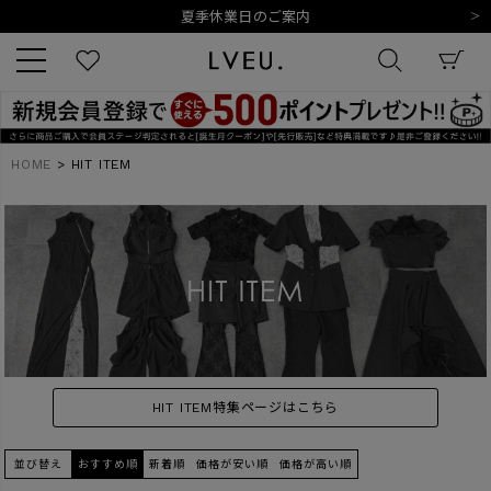
令和8年熊本地震の影響によるお荷物のお届けについて
10,000円以上ご購入で送料無料
新規会員登録でもれなく500ポイントプレゼント
夏季休業日のご案内
令和8年熊本地震の影響によるお荷物のお届けについて
キーワード
HOME
HIT ITEM
商品番号
販売タイプ
HIT ITEM特集ページはこちら
新着
再入荷
SALE
並び替え
おすすめ順
新着順
価格が安い順
価格が高い順