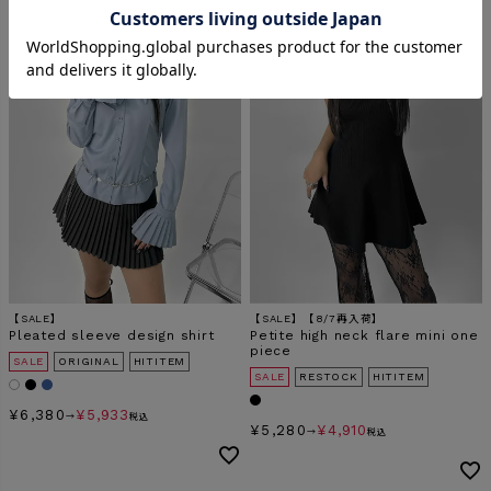
【SALE】
【SALE】【8/7再入荷】
Pleated sleeve design shirt
Petite high neck flare mini one
piece
SALE
ORIGINAL
HITITEM
SALE
RESTOCK
HITITEM
¥
6,380
¥
5,933
→
税込
¥
5,280
¥
4,910
→
税込