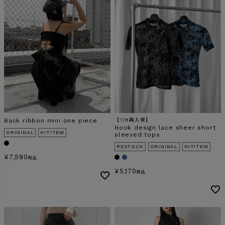
検索
Back ribbon mini one piece
【7/8再入荷】
Hook design lace sheer short
ORIGINAL
HITITEM
sleeved tops
RESTOCK
ORIGINAL
HITITEM
¥
7,590
税込
¥
5,170
税込