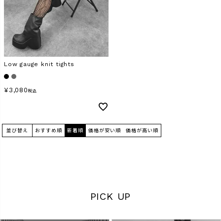
商品タイプ
ORIGINAL
HIT ITEM
Low gauge knit tights
カラー
¥
3,080
税込
並び替え
おすすめ順
新着順
価格が安い順
価格が高い順
価格（税込）
〜
PICK UP
在庫なし商品
表示する
表示しない