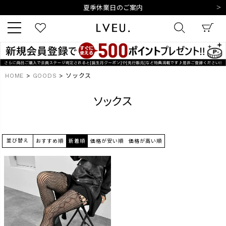
夏季休業日のご案内
令和8年熊本地震の影響によるお荷物のお届けについて
10,000円以上ご購入で送料無料
新規会員登録でもれなく500ポイントプレゼント
夏季休業日のご案内
キーワード
令和8年熊本地震の影響によるお荷物のお届けについて
HOME
GOODS
ソックス
ソックス
商品番号
並び替え
おすすめ順
新着順
価格が安い順
価格が高い順
販売タイプ
新着
再入荷
SALE