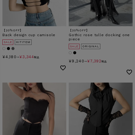
検索
【20％OFF】
【20％OFF】
Back design cup camisole
Gothic rose tulle docking one
piece
SALE
HITITEM
SALE
ORIGINAL
¥
4,180
¥
3,344
→
税込
¥
9,240
¥
7,392
→
税込