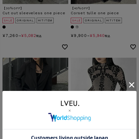
【30％OFF】
【40％OFF】
Cut out sleeveless one piece
Corset tulle one piece
SALE
ORIGINAL
HITITEM
SALE
ORIGINAL
HITITEM
¥
7,260
¥
5,082
¥
9,900
¥
5,940
→
税込
→
税込