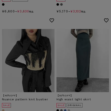
¥
6,600
¥
3,630
¥
5,170
¥
3,102
→
税込
→
税込
【45％OFF】
【50％OFF】
Nuance pattern knit bustier
High waist tight skirt
SALE
SALE
ORIGINAL