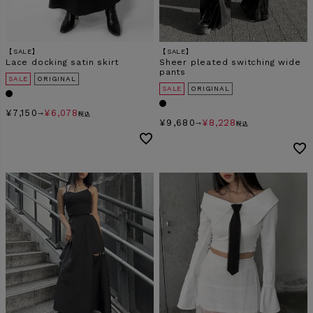
【SALE】
【SALE】
Lace docking satin skirt
Sheer pleated switching wide
pants
SALE
ORIGINAL
SALE
ORIGINAL
¥
7,150
¥
6,078
→
税込
¥
9,680
¥
8,228
→
税込