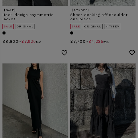
【SALE】
【45％OFF】
Hook design asymmetric
Sheer docking off shoulder
jacket
one piece
SALE
ORIGINAL
SALE
ORIGINAL
HITITEM
¥
8,800
¥
7,920
¥
7,700
¥
4,235
→
税込
→
税込