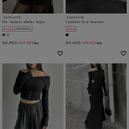
【30％OFF】
【20％OFF】
Re: tattoo sheer tops
Leather bra bustier
SALE
ORIGINAL
SALE
¥
4,950
¥
3,465
¥
4,400
¥
3,520
→
税込
→
税込