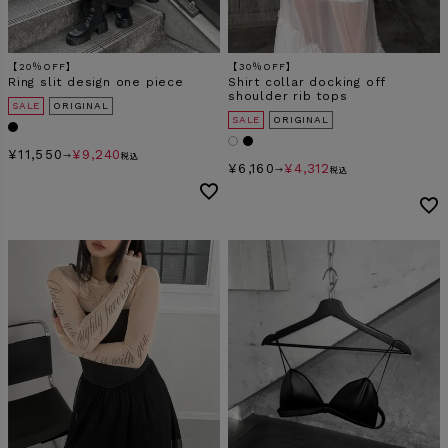
【20％OFF】
【30％OFF】
Ring slit design one piece
Shirt collar docking off
shoulder rib tops
SALE
ORIGINAL
SALE
ORIGINAL
¥
11,550
¥
9,240
→
税込
¥
6,160
¥
4,312
→
税込