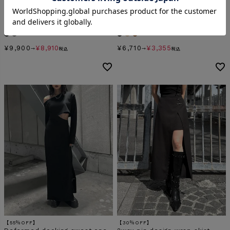
【SALE】
【50％OFF】
Cut out one piece jacket
Lace design bodysuit
SALE
ORIGINAL
HITITEM
SALE
HITITEM
¥
9,900
¥
8,910
¥
6,710
¥
3,355
→
税込
→
税込
【55％OFF】
【30％OFF】