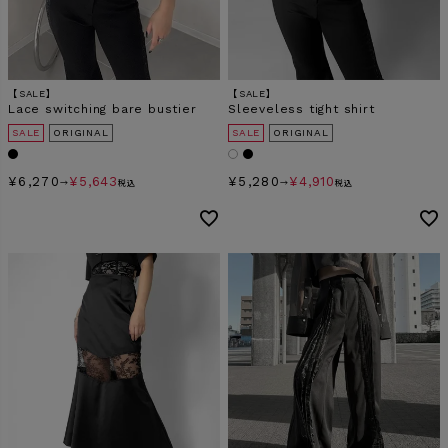
【SALE】
【SALE】
Lace switching bare bustier
Sleeveless tight shirt
SALE
ORIGINAL
SALE
ORIGINAL
¥
6,270
¥
5,643
¥
5,280
¥
4,910
→
税込
→
税込