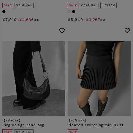
SALE
ORIGINAL
SALE
ORIGINAL
HITITEM
¥
7,810
¥
4,686
¥
5,940
¥
3,267
→
税込
→
税込
【45％OFF】
【40％OFF】
Ring design hand bag
Pleated switching mini skirt
SALE
ORIGINAL
SALE