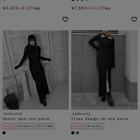
¥
3,300
¥
1,815
¥
7,590
¥
3,795
→
税込
→
税込
【40％OFF】
【55％OFF】
Velour lace one piece
Cross design rib one piece
SALE
ORIGINAL
HITITEM
SALE
ORIGINAL