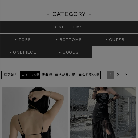
商品タイプ
- CATEGORY -
ORIGINAL
HIT ITEM
ALL ITEMS
TOPS
BOTTOMS
OUTER
カラー
ONEPIECE
GOODS
1
2
並び替え
おすすめ順
新着順
価格が安い順
価格が高い順
価格（税込）
〜
在庫なし商品
表示する
表示しない