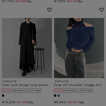
¥
7,700
¥
4,620
¥
7,810
¥
3,515
→
税込
→
税込
【45％OFF】
【55％OFF】
2way tuck design long jacket
2way off shoulder shaggy knit
SALE
ORIGINAL
HITITEM
SALE
ORIGINAL
HITITEM
¥
13,200
¥
7,260
¥
6,600
¥
2,970
→
税込
→
税込