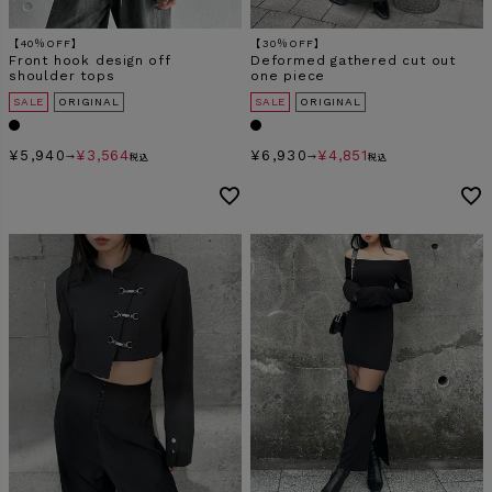
【40％OFF】
【30％OFF】
Front hook design off
Deformed gathered cut out
shoulder tops
one piece
SALE
ORIGINAL
SALE
ORIGINAL
¥
5,940
¥
3,564
¥
6,930
¥
4,851
→
税込
→
税込