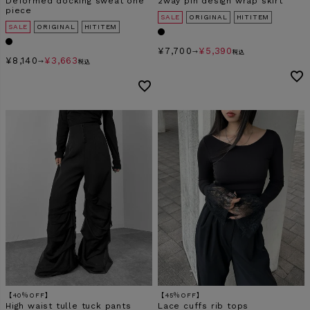
Deformed docking sweat one
2way pin design wrap skirt
piece
SALE
ORIGINAL
HITITEM
SALE
ORIGINAL
HITITEM
¥
7,700
¥
5,390
→
税込
¥
8,140
¥
3,663
→
税込
【40％OFF】
【45％OFF】
High waist tulle tuck pants
Lace cuffs rib tops